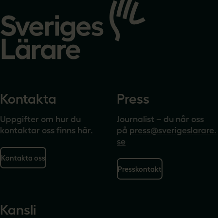
till
startsidan
Kontakta
Press
Uppgifter om hur du
Journalist – du når oss
kontaktar oss finns här.
på
press@sverigeslarare.
se
Kontakta oss
Presskontakt
Kansli