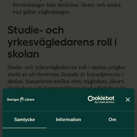
förväntningar från föräldrar, lärare och andra
vad gäller vägledningen.
Studie- och
yrkesvägledarens roll i
skolan
Studie- och yrkesvägledarens roll i skolan präglas
starkt av att elevernas lärande är huvudprocess i
skolan. Samarbetet mellan elev, vägledare, lärare,
skolledare och hemmet liksom med arbetslivet är
mycket viktigt för elevens utveckling.
Arbetet i skolan planeras alltmer gemensamt t ex i
arbetslag, lärarlag, mentorsgrupper och med
Samtycke
Information
Om
elevmedverkan. Det ställer stora krav på studie-
och yrkesvägledaren att finna sin roll i samarbetet.