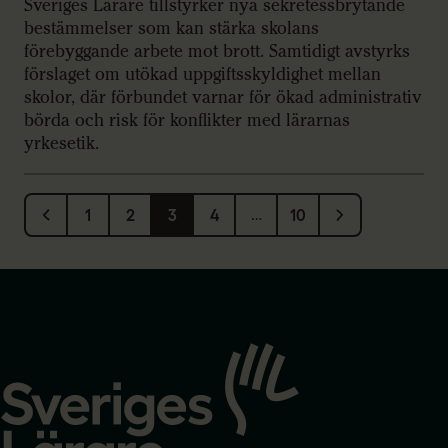
Sveriges Lärare tillstyrker nya sekretessbrytande
bestämmelser som kan stärka skolans
förebyggande arbete mot brott. Samtidigt avstyrks
förslaget om utökad uppgiftsskyldighet mellan
skolor, där förbundet varnar för ökad administrativ
börda och risk för konflikter med lärarnas
yrkesetik.
1
2
3
4
…
10
Gå
till
startsidan