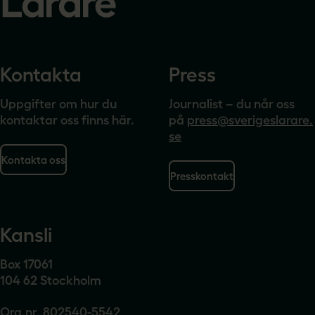
Kontakta
Press
Uppgifter om hur du
Journalist – du når oss
kontaktar oss finns här.
på
press@sverigeslarare.
se
Kontakta oss
Presskontakt
Kansli
Box 17061
104 62 Stockholm
Org.nr. 802540-5542