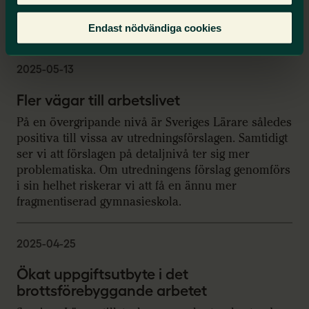
av lagar och regler utan bristen på tillräckliga
resurser.
Endast nödvändiga cookies
2025-05-13
Fler vägar till arbetslivet
På en övergripande nivå är Sveriges Lärare således
positiva till vissa av utredningsförslagen. Samtidigt
ser vi att förslagen på detaljnivå ter sig mer
problematiska. Om utredningens förslag genomförs
i sin helhet riskerar vi att få en ännu mer
fragmentiserad gymnasieskola.
2025-04-25
Ökat uppgiftsutbyte i det
brottsförebyggande arbetet