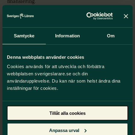
finansiering.
2025-05-18
Meritering och ansökan om meritering
Samtycke
Information
Om
till professionsprogrammet
Sveriges Lärare ser generellt positivt på
Skolverkets föreskrifter men ifrågasätter varför en
Denna webbplats använder cookies
del av poängutrymmet för meriteringsnivå 1 ska
Cookies används för att utveckla och förbättra
reserveras för kurser som Skolverket ska besluta.
webbplatsen sverigeslarare.se och din
användarupplevelse. Du kan när som helst ändra dina
inställningar för cookies.
2025-05-14
Bättre förutsättningar för trygghet och
studiero i skolan
Tillåt alla cookies
Sveriges Lärare tillstyrker de flesta förslag som
presenteras i utredningen, men de är långt ifrån
Anpassa urval
tillräckliga. Skolans problem idag är inte avsaknad