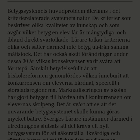
Betygssystemets huvudproblem återfinns i det
kriterierelaterade systemets natur. De kriterier som
beskriver olika kvaliteter av kunskap och som
avgör vilket betyg en elev får är mångtydiga, och
ibland direkt svårtolkade. Lärare tolkar kriterierna
olika och sätter därmed inte betyg uti-från samma
måttstock. Det har också skett förändringar under
dessa 30 år vilkas konsekvenser varit svåra att
förutspå. Särskilt betydelsefullt är att
friskolereformen genomfördes vilken inneburit att
konkurrensen om eleverna hårdnat, speciellt i
storstadsregionerna. Marknadiseringen av skolan
har gjort betygen till hårdvaluta i konkurrensen om
elevernas skolpeng. Det är svårt att se att det
nuvarande betygssystemet skulle kunna göras
mycket bättre. Sveriges Lärare instämmer därmed i
utredningens slutsats att det krävs ett nytt
betygssystem för att säkerställa likvärdiga och