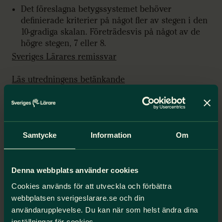
Det föreslagna betygssystemet behöver
definierade kriterier på något fler av stegen i den
10-gradiga skalan. Företrädesvis på något av de
högre stegen, 7 eller 8.
Sveriges Lärares remissvar
Läs utredningens betänkande
Ansvarig utredare: Mats Andersson
Samtycke
Information
Om
Du kanske också är intresserad
av
Denna webbplats använder cookies
Sveriges Lärare kritiserar
Cookies används för att utveckla och förbättra
Skolverkets meritering – kräver
webbplatsen sverigeslarare.se och din
omedelbara åtgärder
användarupplevelse. Du kan när som helst ändra dina
inställningar för cookies.