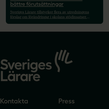
bättre förutsättningar
Sveriges Lärare tillstyrker flera av utredningens
förslag om förändringar i skolans stödinsatser.
Samtidigt varnar förbundet för risken att nya krav
införs utan att tillräckliga resurser tillförs. Ett mer
likvärdigt stöd kräver tydligare reglering av
ramfaktorer, minskad administration – och fler
lärare.
Gå
till
startsidan
Kontakta
Press