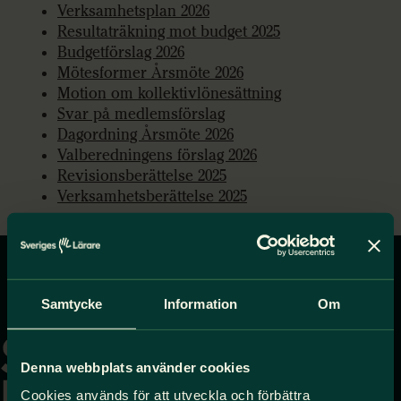
Verksamhetsplan 2026
Resultaträkning mot budget 2025
Budgetförslag 2026
Mötesformer Årsmöte 2026
Motion om kollektivlönesättning
Svar på medlemsförslag
Dagordning Årsmöte 2026
Valberedningens förslag 2026
Revisionsberättelse 2025
Verksamhetsberättelse 2025
Gå
Samtycke
Information
Om
till
startsidan
Denna webbplats använder cookies
Cookies används för att utveckla och förbättra