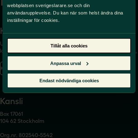
webbplatsen sverigeslarare.se och din
användarupplevelse. Du kan när som helst ändra dina
inställningar för cookies.
Kontakta
Press
Uppgifter om hur du
Journalist – du når oss
Tillåt alla cookies
kontaktar oss finns här.
på
press@sverigeslarare.
se
Anpassa urval
Kontakta oss
Presskontakt
Endast nödvändiga cookies
Kansli
Box 17061
104 62 Stockholm
Org.nr. 802540-5542