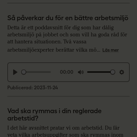
a
t
t
y
e
t
Så påverkar du för en bättre arbetsmiljö
i
Detta är ett poddavsnitt för dig som har dålig
n
arbetsmiljö på jobbet och som vill ha goda råd för
g
att hantera situationen. Två vassa
s
arbetsmiljöexperter berättar vilka mö...
Läs mer
00:00
P
M
S
l
u
e
Publicerad: 2023-11-24
a
t
t
y
e
t
Vad ska rymmas i din reglerade
i
arbetstid?
n
I det här avsnittet pratar vi om arbetstid. Du får
g
veta vilka arbetsuppgifter som ska rymmas inom