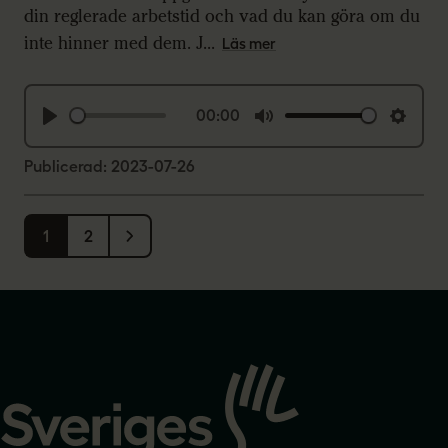
s
din reglerade arbetstid och vad du kan göra om du
inte hinner med dem. J...
Läs mer
00:00
P
M
S
l
u
e
Publicerad: 2023-07-26
a
t
t
y
e
t
1
2
i
n
g
s
Gå
till
startsidan