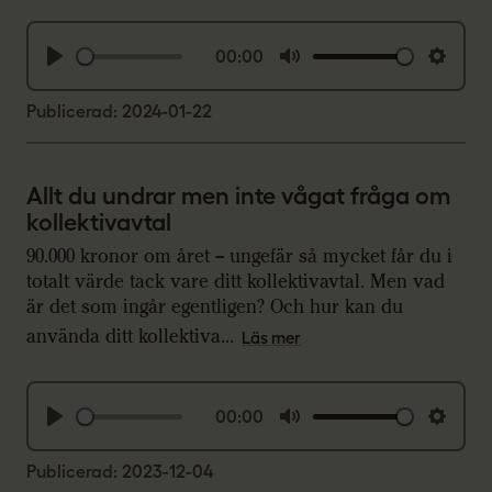
00:00
P
M
S
l
u
e
Publicerad: 2024-01-22
a
t
t
y
e
t
Allt du undrar men inte vågat fråga om
i
kollektivavtal
n
90.000 kronor om året – ungefär så mycket får du i
g
totalt värde tack vare ditt kollektivavtal. Men vad
s
är det som ingår egentligen? Och hur kan du
använda ditt kollektiva...
Läs mer
00:00
P
M
S
l
u
e
Publicerad: 2023-12-04