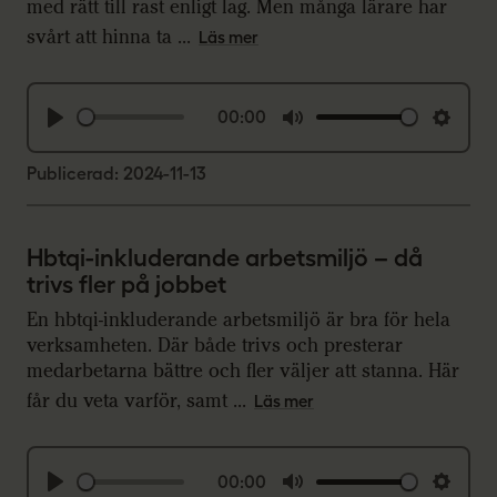
s
med rätt till rast enligt lag. Men många lärare har
svårt att hinna ta ...
Läs mer
00:00
P
M
S
l
u
e
Publicerad: 2024-11-13
a
t
t
y
e
t
Hbtqi-inkluderande arbetsmiljö – då
i
trivs fler på jobbet
n
En hbtqi-inkluderande arbetsmiljö är bra för hela
g
verksamheten. Där både trivs och presterar
s
medarbetarna bättre och fler väljer att stanna. Här
får du veta varför, samt ...
Läs mer
00:00