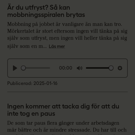
y
e
t
Är du utfryst? Så kan
i
mobbningsspiralen brytas
n
Mobbning på jobbet är vanligare än man kan tro.
g
Mörkertalet är stort eftersom ingen vill tänka på sig
s
själv som utfryst, men ingen vill heller tänka på sig
själv som en m...
Läs mer
00:00
P
M
S
l
u
e
Publicerad: 2025-01-16
a
t
t
y
e
t
Ingen kommer att tacka dig för att du
i
inte tog en paus
n
De som tar paus flera gånger under arbetsdagen
g
mår bättre och är mindre stressade. Du har till och