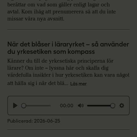
m
berättar om vad som gäller enligt lagar och
p
a
avtal. Kom ihåg att prenumerera så att du inte
s
missar våra nya avsnitt.
s
När det blåser i läraryrket – så använder
du yrkesetiken som kompass
Känner du till de yrkesetiska principerna för
lärare? Om inte – lyssna här och skaffa dig
värdefulla insikter i hur yrkesetiken kan vara något
att hålla sig i när det blå...
Läs mer
00:00
P
M
S
l
u
e
Publicerad: 2026-06-25
a
t
t