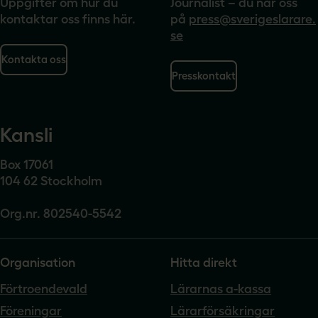
Uppgifter om hur du
Journalist – du når oss
kontaktar oss finns här.
på
press@sverigeslarare.
se
Kontakta oss
Presskontakt
Kansli
Box 17061
104 62 Stockholm
Org.nr. 802540-5542
Organisation
Hitta direkt
Förtroendevald
Lärarnas a-kassa
Föreningar
Lärarförsäkringar