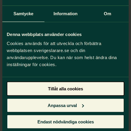
Arenan – vår plattform för kurser
Samtycke
Information
Om
och aktiviteter
Få en samlad överblick över kurser och
aktiviteter.
Denna webbplats använder cookies
Delta i sådant som är relevant för dig och
Cookies används för att utveckla och förbättra
ditt uppdrag.
webbplatsen sverigeslarare.se och din
Följ din utveckling och hitta material och
användarupplevelse. Du kan när som helst ändra dina
länkar.
inställningar för cookies.
Ta del av innehåll före, under och efter en
aktivitet.
Tillåt alla cookies
Anpassa urval
Till Arenan
Endast nödvändiga cookies