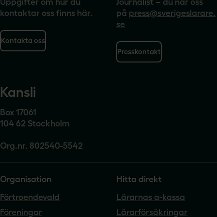
Uppgifter om hur du
Journalist – du når oss
kontaktar oss finns här.
på
press@sverigeslarare.
se
Kontakta oss
Presskontakt
Kansli
Box 17061
104 62 Stockholm
Org.nr. 802540-5542
Organisation
Hitta direkt
Förtroendevald
Lärarnas a-kassa
Föreningar
Lärarförsäkringar