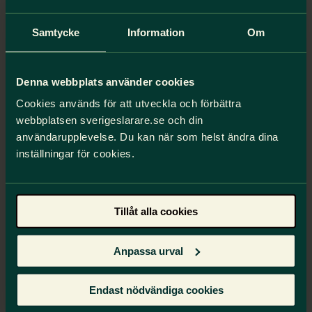
Arenan – vår plattform för kurser
Samtycke
Information
Om
och aktiviteter
Få en samlad överblick över kurser och
aktiviteter.
Denna webbplats använder cookies
Delta i sådant som är relevant för dig och
Cookies används för att utveckla och förbättra
ditt uppdrag.
webbplatsen sverigeslarare.se och din
Följ din utveckling och hitta material och
användarupplevelse. Du kan när som helst ändra dina
länkar.
inställningar för cookies.
Ta del av innehåll före, under och efter en
aktivitet.
Tillåt alla cookies
Anpassa urval
Till Arenan
Endast nödvändiga cookies