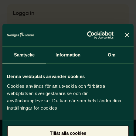
Logga in
Så tar du del av erbjudandet
Bekräfta att du är medlem genom att logga
Samtycke
Information
Om
in med BankID.
När du har loggat in visas information om
hur du aktiverar erbjudandet på denna sida.
Denna webbplats använder cookies
Problem med att logga in?
Kontakta oss
.
Cookies används för att utveckla och förbättra
webbplatsen sverigeslarare.se och din
Logga in
användarupplevelse. Du kan när som helst ändra dina
inställningar för cookies.
Tillåt alla cookies