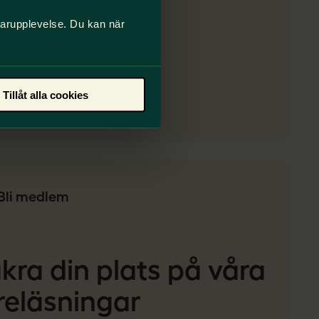
darupplevelse. Du kan när
Tillåt alla cookies
Bli medlem
kra din plats på våra
reläsningar