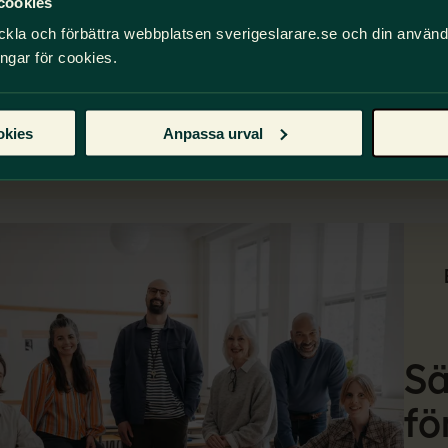
cookies
ckla och förbättra webbplatsen sverigeslarare.se och din använ
ingar för cookies.
l Arenan
okies
Anpassa urval
Sä
fö