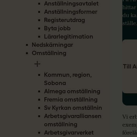
Anställningsavtalet
hitta
Anställningsformer
du ka
Registerutdrag
ställe
Byta jobb
Lärarlegitimation
Nedskärningar
Omställning
Till 
Kommun, region,
Sobona
Almega omställning
Fremia omställning
Sv Kyrkan omställning
Arbetsgivaralliansen
Vi er
omställning
exemp
förel
Arbetsgivarverket