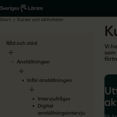
Start
Kurser och aktiviteter
Ku
Råd och stöd
Vi ha
som 
fört
Anställningen
Inför anställningen
Ut
Intervjufrågor
ak
Digital
anställningsintervju
På Ar