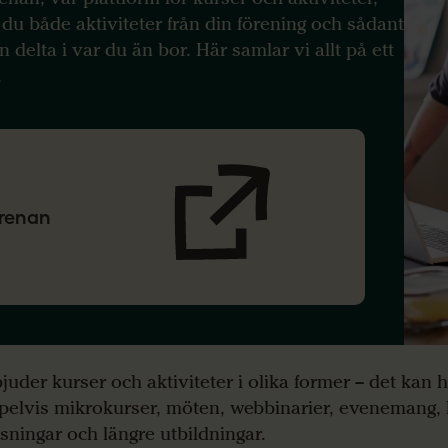
r du både aktiviteter från din förening och sådant
n delta i var du än bor. Här samlar vi allt på ett
.
Arenan
bjuder kurser och aktiviteter i olika former – det kan
elvis mikrokurser, möten, webbinarier, evenemang, 
äsningar och längre utbildningar.