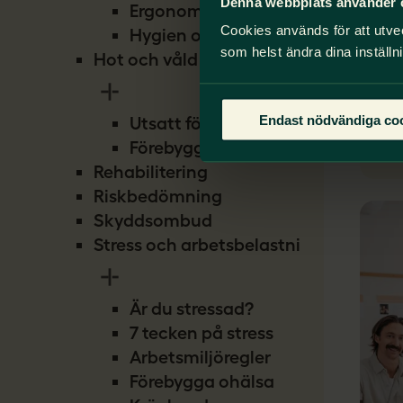
Denna webbplats använder 
Ergonomi
Cookies används för att utve
Hygien och smitta
som helst ändra dina inställn
Hot och våld
Til
Endast nödvändiga co
Utsatt för hot
Förebygg hot
Rehabilitering
Riskbedömning
Skyddsombud
Stress och arbetsbelastning
Är du stressad?
7 tecken på stress
Arbetsmiljöregler
Förebygga ohälsa