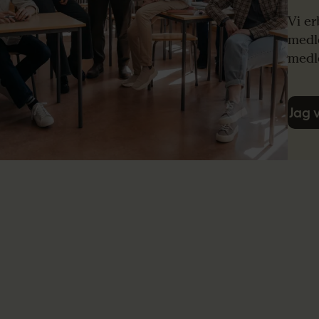
Vi er
medle
medl
Jag 