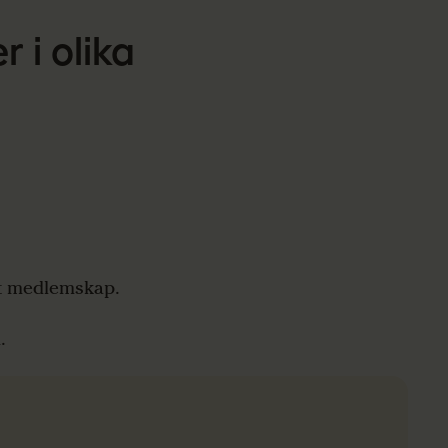
r i olika
itt medlemskap.
m.