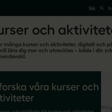
S
ö
In
k
p
å
rser och aktivitet
s
v
e
r
i
r många kurser och aktiviteter, digitalt och på
g
vill lära dig mer och utvecklas – både i din yr
e
s
roendevald.
l
ä
r
a
r
e
forska våra kurser och
.
s
e
tiviteter
enan, vår plattform för kurser och aktiviteter,