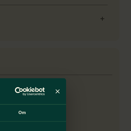
teter
Om