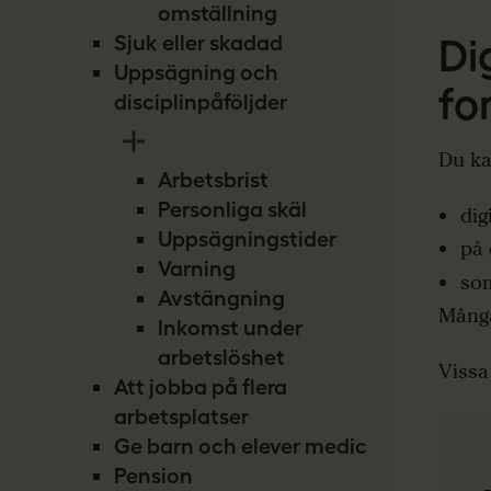
omställning
Di
Sjuk eller skadad
Uppsägning och
fo
disciplinpåföljder
Du ka
Arbetsbrist
Personliga skäl
dig
Uppsägningstider
på 
Varning
som
Avstängning
Många
Inkomst under
arbetslöshet
Vissa
Att jobba på flera
arbetsplatser
Ge barn och elever medicin
Pension