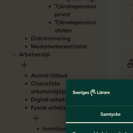
Tjänstepension
privat
Tjänstepension
staten
Diskriminering
Medarbetarsamtalet
Arbetsmiljö
Anmäl tillbud
Checklista
Ar
arbetsmiljöproblem
Digital arbetsmiljö
Fysisk arbetsmiljö
Samtycke
Inomhusmiljö