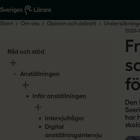
Start
Om oss
Opinion och debatt
Undersökninga
2025-
Fr
Råd och stöd
s
Anställningen
f
Inför anställningen
Den 
Sveri
har h
Intervjufrågor
skol
Digital
anställningsintervju