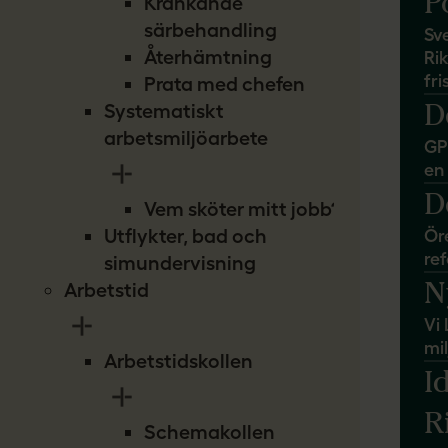
P
Kränkande
särbehandling
Sv
Återhämtning
Ri
fr
Prata med chefen
D
Systematiskt
arbetsmiljöarbete
GP:
en
D
Vem sköter mitt jobb?
Utflykter, bad och
Ör
re
simundervisning
N
Arbetstid
Vi 
mi
Arbetstidskollen
I
R
Schemakollen