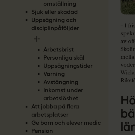
omställning
Sjuk eller skadad
Uppsägning och
– I f
disciplinpåföljder
speku
av off
Skoli
Arbetsbrist
mella
Personliga skäl
veder
Uppsägningstider
Wicla
Varning
Riksf
Avstängning
Inkomst under
Hö
arbetslöshet
Att jobba på flera
bä
arbetsplatser
Ge barn och elever medicin
lä
Pension