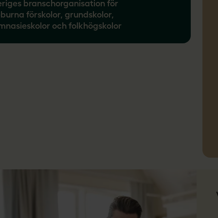
eriges branschorganisation för
éburna förskolor, grundskolor,
mnasieskolor och folkhögskolor