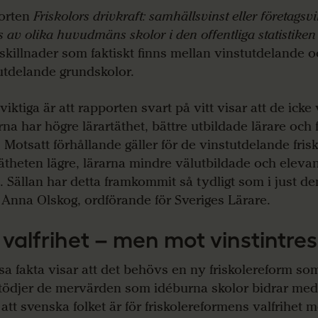
orten
Friskolors drivkraft: samhällsvinst eller företagsv
s av olika huvudmäns skolor i den offentliga statistike
 skillnader som faktiskt finns mellan vinstutdelande o
utdelande grundskolor.
 viktiga är att rapporten svart på vitt visar att de ick
rna har högre lärartäthet, bättre utbildade lärare och 
. Motsatt förhållande gäller för de vinstutdelande fris
tätheten lägre, lärarna mindre välutbildade och elevan
. Sällan har detta framkommit så tydligt som i just d
 Anna Olskog, ordförande för Sveriges Lärare.
 valfrihet – men mot vinstintre
sa fakta visar att det behövs en ny friskolereform som
tödjer de mervärden som idéburna skolor bidrar med.
 att svenska folket är för friskolereformens valfrihet