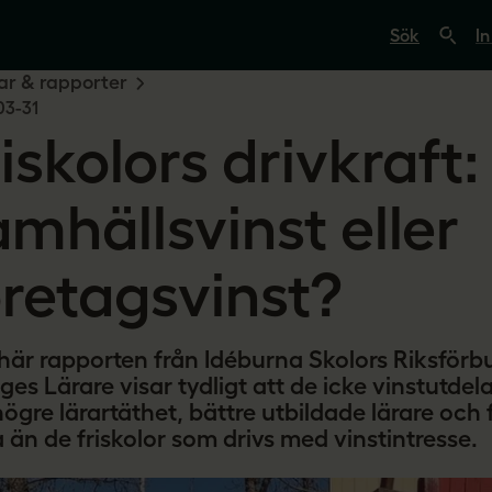
S
ö
In
k
p
r & rapporter
å
03-31
s
v
iskolors drivkraft:
e
r
i
g
amhällsvinst eller
e
s
l
öretagsvinst?
ä
r
a
r
e
här rapporten från Idéburna Skolors Riksför
.
ges Lärare visar tydligt att de icke vinstutdel
s
e
ögre lärartäthet, bättre utbildade lärare och 
a än de friskolor som drivs med vinstintresse.