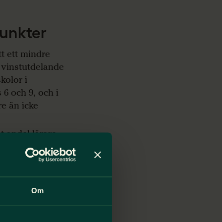
punkter
tt ett mindre
e vinstutdelande
kolor i
 6 och 9, och i
re än icke
 andel lärare
och 84 procent i
 andel lärare
 i jämförelse
ocent.
Om
ärre antal elever
nala skolor.