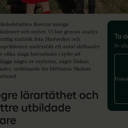
riskoledebatten florerar många
lationer och myter. Vi har genom analys
Ta d
entlig statistik från Skolverket och
Se all
nspektionen undersökt ett antal skillnader
n olika slags huvudmän i syfte att
lägga några av myterna, säger Håkan
nder, ordförande för Idéburna Skolors
örbund.
Frisko
gre lärartäthet och
ttre utbildade
rare