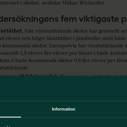
intresset i skolan, avslutar Håkan Wiclander.
ersökningens fem viktigaste 
rartäthet.
Icke vinstutdelande skolor har generellt se
al elever och högre lärartäthet i jämförelse med båd
 kommunala skolor. Exempelvis har vinstutdelande s
omsnitt 1,5 elever fler elever per lärare i både årskurs
kurs 6 hade kommunala skolor 0,6 fler elever per lära
stutdelande.
rarnas utbildningsnivå.
Kommunala skolor har högst
 pedagogisk högskoleexamen, 86 procent i årskurs 6 
kurs 9. Icke vinstutdelande skolor har en något högre
 pedagogisk högskoleexamen, 80 procent i årskurs 6,
 vinstutdelande skolor där andelen uppgick till 77 pr
Information
al elever per skola.
Icke vinstutdelande skolor har f
ämförelse med både vinstutdelande skolor och kommu