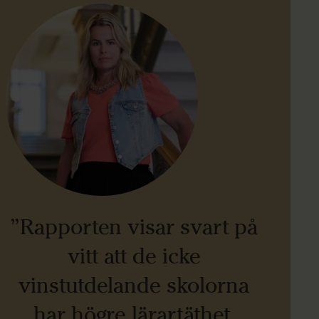
”Rapporten visar svart på
vitt att de icke
vinstutdelande skolorna
har högre lärartäthet,