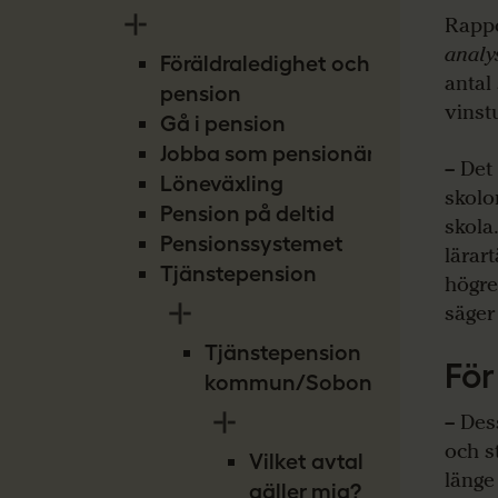
Rapp
analy
Föräldraledighet och
antal
pension
vinst
Gå i pension
Jobba som pensionär
– Det
Löneväxling
skolo
Pension på deltid
skola
Pensionssystemet
lärar
Tjänstepension
högre
säger
Tjänstepension
För
kommun/Sobona
– Des
och s
Vilket avtal
länge
gäller mig?