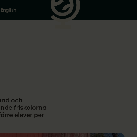
 English
bund och
ande friskolorna
färre elever per