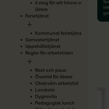
Sv
6 steg för att hinna vara
id
lärare
gy
Ferietjänst
Kommunal ferietjänst
Semestertjänst
Uppehållstjänst
Regler för arbetstiden
Rast och paus
Övertid för lärare
Obekväm arbetstid
Lovskola
Dygnsvila
Pedagogisk lunch