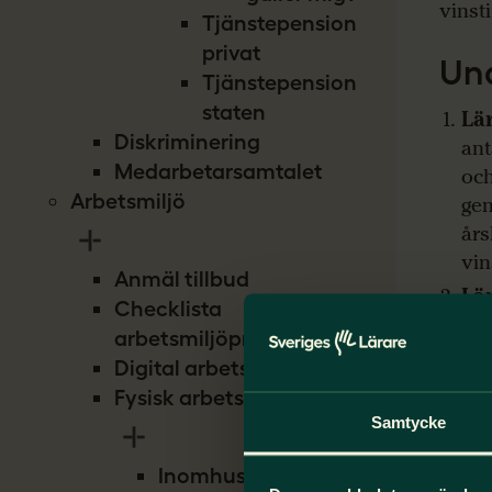
vinst
Tjänstepension
privat
Und
Tjänstepension
staten
Lä
Diskriminering
ant
Medarbetarsamtalet
och
Arbetsmiljö
gen
års
vin
Anmäl tillbud
Lä
Checklista
med
arbetsmiljöproblem
års
Digital arbetsmiljö
med
Fysisk arbetsmiljö
med
Samtycke
Ant
i j
Inomhusmiljö