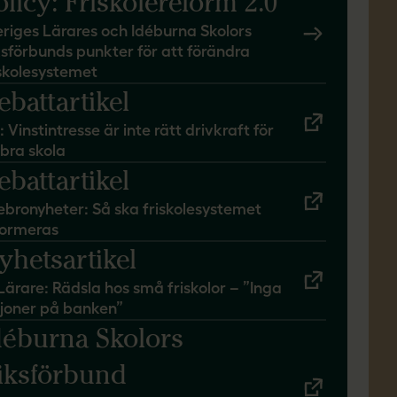
olicy: Friskolereform 2.0
eriges Lärares och Idéburna Skolors
ksförbunds punkter för att förändra
iskolesystemet
ebattartikel
 Vinstintresse är inte rätt drivkraft för
 bra skola
ebattartikel
ebronyheter: Så ska friskolesystemet
formeras
yhetsartikel
Lärare: Rädsla hos små friskolor – ”Inga
ljoner på banken”
déburna Skolors
iksförbund