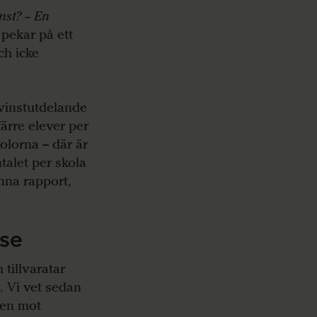
inst? – En
n
pekar på ett
ch icke
e vinstutdelande
färre elever per
kolorna – där är
talet per skola
enna rapport,
sse
 tillvaratar
 Vi vet sedan
 men mot