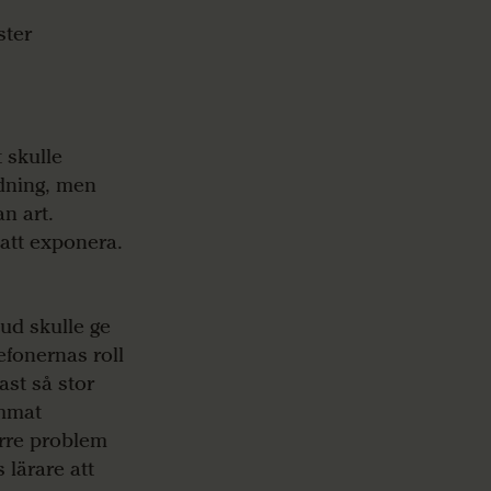
ster
 skulle
ldning, men
n art.
 att exponera.
ud skulle ge
efonernas roll
ast så stor
ämmat
rre problem
 lärare att