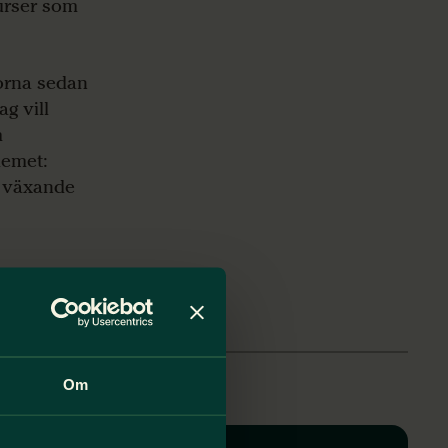
surser som
lorna sedan
ag vill
m
lemet:
h växande
Om