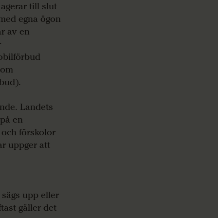
gerar till slut
n med egna ögon
år av en
r
obilförbud
 som
rbud).
ande. Landets
 på en
 och förskolor
ar uppger att
sägs upp eller
tast gäller det