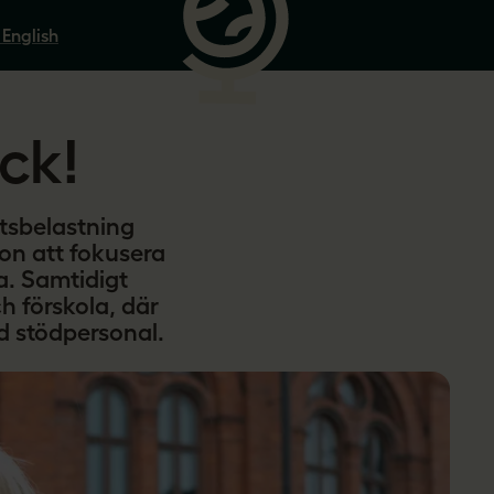
 English
ck!
tsbelastning
sson att fokusera
a. Samtidigt
h förskola, där
d stödpersonal.