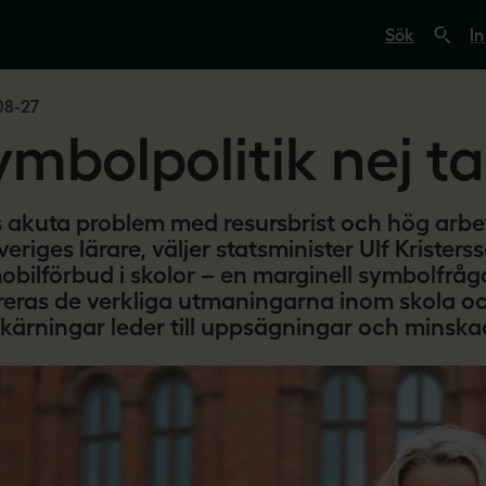
S
ö
In
k
p
å
08-27
s
v
ymbolpolitik nej ta
e
r
i
g
e
s akuta problem med resursbrist och hög arbe
s
veriges lärare, väljer statsminister Ulf Krister
l
obilförbud i skolor – en marginell symbolfråg
ä
r
reras de verkliga utmaningarna inom skola oc
a
kärningar leder till uppsägningar och minska
r
e
.
s
e