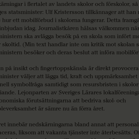
rningar i flertalet av landets skolor och förskolor, så a
ges statsminister: Ulf Kristersson tillkännager att ha
se hur ett mobilförbud i skolorna fungerar. Detta framg
inbjudan idag. Journalistkåren hälsas välkommen nä
ministern ska avlägga besök på en skola som infört m
 skoltid. (Min text handlar inte om kritik mot skolan
ministern besöker och deras beslut att införa mobilfö
en på insikt och fingertoppskänsla är direkt provocer
minister väljer att lägga tid, kraft och uppmärksamhet
nell symbolfråga samtidigt som resursbristen i skolor
riande. Lejonparten av Sveriges Lärares lokalförening
onomiska förutsättningarna att bedriva skol- och
oleverksamhet är sämre nu än förra året.
et innebär nedskärningarna bland annat att personal 
ceras, liksom att vakanta tjänster inte återbesätts. Of