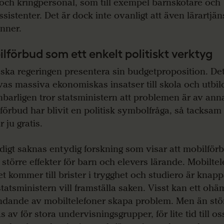
 och kringpersonal, som till exempel barnskötare och
ssistenter. Det är dock inte ovanligt att även lärartjän
inner.
lförbud som ett enkelt politiskt verktyg
 ska regeringen presentera sin budgetproposition. Det
as massiva ekonomiskas insatser till skola och utbi
barligen tror statsministern att problemen är av anna
förbud har blivit en politisk symbolfråga, så tacksam
 ju gratis.
digt saknas entydig forskning som visar att mobilförb
 större effekter för barn och elevers lärande. Mobiltel
et kommer till brister i trygghet och studiero är knapp
tatsministern vill framställa saken. Visst kan ett oh
dande av mobiltelefoner skapa problem. Men än stö
 av för stora undervisningsgrupper, för lite tid till oss