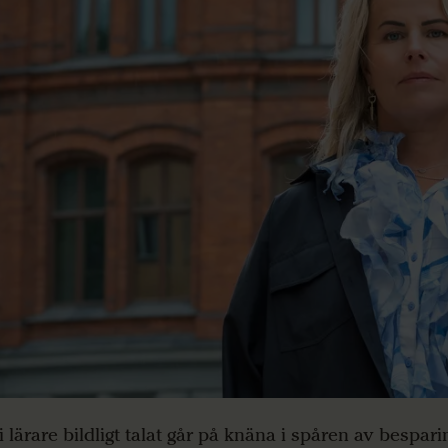
i lärare bildligt talat går på knäna i spåren av bespar