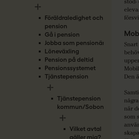
stöd-
eleva
försv
Föräldraledighet och
pension
Mobi
Gå i pension
Jobba som pensionär
Snart
Löneväxling
behöv
Pension på deltid
uppen
Pensionssystemet
Mobil
Tjänstepension
Den är
Samti
Tjänstepension
några
kommun/Sobona
när d
som s
använ
Vilket avtal
skapas
gäller mig?