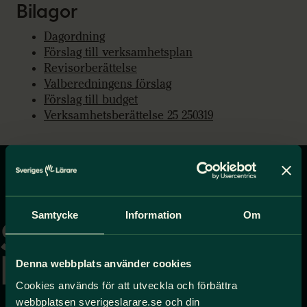
Bilagor
Dagordning
Förslag till verksamhetsplan
Revisorberättelse
Valberedningens förslag
Förslag till budget
Verksamhetsberättelse 25 250319
Gå
till
Samtycke
Information
Om
startsidan
Denna webbplats använder cookies
Cookies används för att utveckla och förbättra
webbplatsen sverigeslarare.se och din