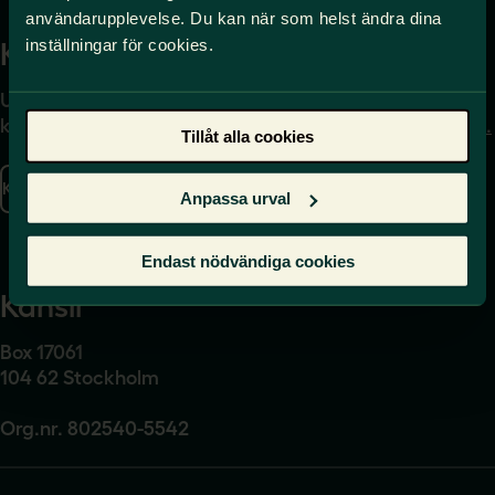
användarupplevelse. Du kan när som helst ändra dina
inställningar för cookies.
Kontakta
Press
Uppgifter om hur du
Journalist – du når oss
kontaktar oss finns här.
på
press@sverigeslarare.
Tillåt alla cookies
se
Kontakta oss
Anpassa urval
Presskontakt
Endast nödvändiga cookies
Kansli
Box 17061
104 62 Stockholm
Org.nr. 802540-5542