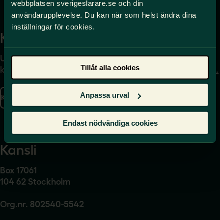
webbplatsen sverigeslarare.se och din
användarupplevelse. Du kan när som helst ändra dina
inställningar för cookies.
Kontakta
Press
Uppgifter om hur du
Journalist – du når oss
Tillåt alla cookies
kontaktar oss finns här.
på
press@sverigeslarare.
se
Anpassa urval
Kontakta oss
Presskontakt
Endast nödvändiga cookies
Kansli
Box 17061
104 62 Stockholm
Org.nr. 802540-5542