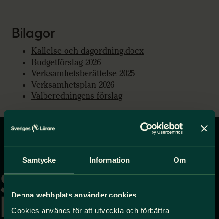
Bilagor
Kallelse och dagordning.docx
Budgetförslag 2026
Verksamhetsberättelse 2025
Verksamhetsplan 2026
Valberedningens förslag
Gå
Samtycke
Information
Om
till
startsidan
Denna webbplats använder cookies
Cookies används för att utveckla och förbättra