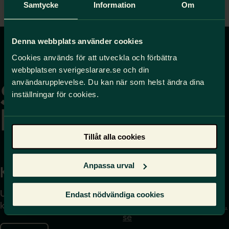
P
M
S
Samtycke
Information
Om
l
u
e
a
t
t
Denna webbplats använder cookies
y
e
t
Cookies används för att utveckla och förbättra
i
Gå
webbplatsen sverigeslarare.se och din
till
n
användarupplevelse. Du kan när som helst ändra dina
startsidan
g
inställningar för cookies.
s
Tillåt alla cookies
Anpassa urval
Kontakta
Press
Uppgifter om hur du
Journalist – du når oss
Endast nödvändiga cookies
kontaktar oss finns här.
på
press@sverigeslarare.
se