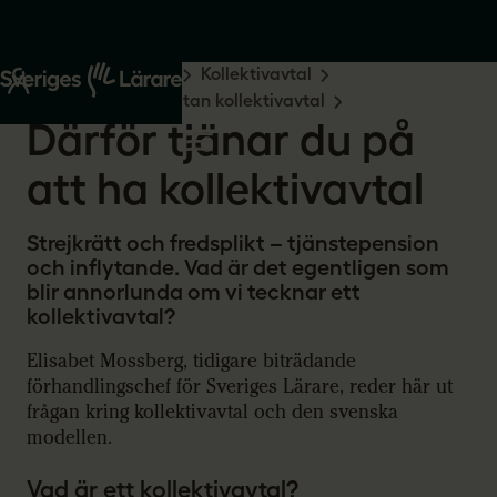
Start
Råd och stöd
Kollektivavtal
Om kollektivavtal
Utan kollektivavtal
Därför tjänar du på
att ha kollektivavtal
Strejkrätt och fredsplikt – tjänstepension
och inflytande. Vad är det egentligen som
blir annorlunda om vi tecknar ett
kollektivavtal?
Elisabet Mossberg, tidigare biträdande
förhandlingschef för Sveriges Lärare, reder här ut
frågan kring kollektivavtal och den svenska
modellen.
Vad är ett kollektivavtal?