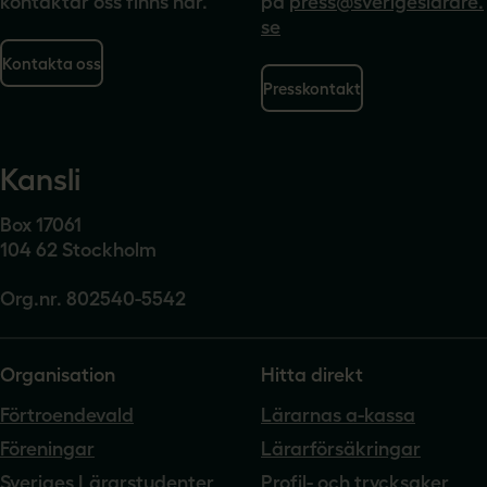
kontaktar oss finns här.
på
press@sverigeslarare.
se
Kontakta oss
Presskontakt
Kansli
Box 17061
104 62 Stockholm
Org.nr. 802540-5542
Organisation
Hitta direkt
Förtroendevald
Lärarnas a-kassa
Föreningar
Lärarförsäkringar
Sveriges Lärarstudenter
Profil- och trycksaker