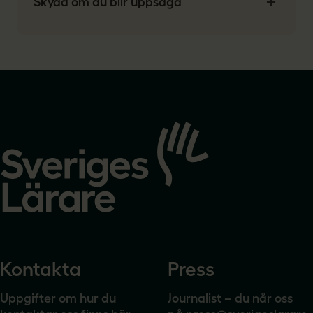
Skydd om du blir uppsagd
Gå
till
startsidan
Kontakta
Press
Uppgifter om hur du
Journalist – du når oss