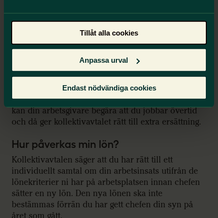
kollektivavtal?
Genom kollektivavtal kan reglerna för arbetstid
anpassas till just den verksamhet som du jobbar
Tillåt alla cookies
inom. Ferietjänst är till exempel inte möjligt att ha
utan att det finns ett kollektivavtal som tillåter det.
Anpassa urval
Om dina arbetsuppgifter inte ryms inom den
avtalade arbetstiden behöver du komma överens
Endast nödvändiga cookies
med din chef om hur du ska prioritera. I vissa fall
kan din arbetsgivare begära att du jobbar övertid
och då ger kollektivavtalet rätt till extra ersättning.
Hur påverkas min lön?
Kollektivavtalen säger att du har rätt till ett
individuellt samtal om din arbetsinsats utifrån de
lönekriterier ni har på arbetsplatsen innan chefen
sätter en ny lön. Den nya lönen ska inte
bestämmas förrän du har gett chefen din syn på
året som gått.