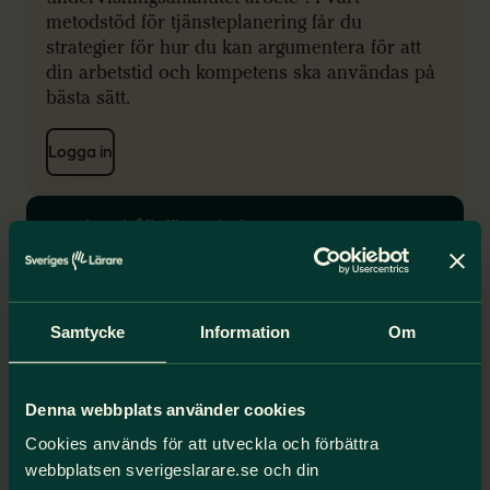
metodstöd för tjänsteplanering får du
strategier för hur du kan argumentera för att
din arbetstid och kompetens ska användas på
bästa sätt.
Logga in
Innehållsförteckning
Metodstödets olika steg
Samtycke
Information
Om
Den totala arbetstiden
Medarbetartid
Denna webbplats använder cookies
Undervisning och undervisningsanknutet
Cookies används för att utveckla och förbättra
arbete
webbplatsen sverigeslarare.se och din
Läraruppgifter (inklusive