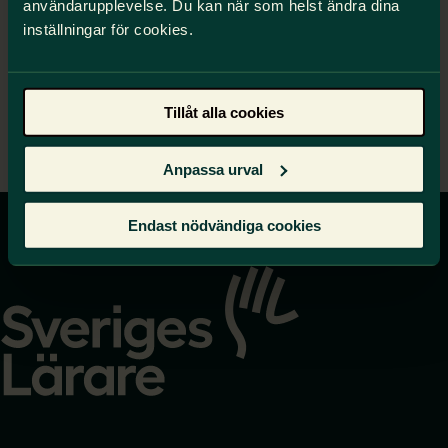
användarupplevelse. Du kan när som helst ändra dina
kompetensutveckling)
inställningar för cookies.
Uppgifter som inte kräver lärarbehörighet
Exempel i vardagen
Tillåt alla cookies
Till startsidan för metodstödet
Anpassa urval
Endast nödvändiga cookies
Gå
till
startsidan