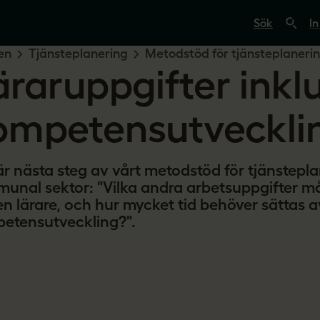
S
ö
In
k
p
en
Tjänsteplanering
Metodstöd för tjänsteplaneri
å
äraruppgifter inkl
s
v
e
r
ompetensutveckli
i
g
e
s
är nästa steg av vårt metodstöd för tjänstepla
l
ä
unal sektor: "Vilka andra arbetsuppgifter m
r
en lärare, och hur mycket tid behöver sättas av 
a
r
etensutveckling?".
e
.
s
e