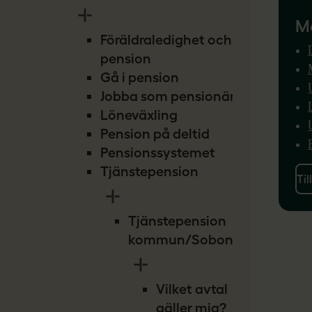
Me
Föräldraledighet och
pension
Gå i pension
Jobba som pensionär
Löneväxling
Pension på deltid
Pensionssystemet
Tjänstepension
Til
Tjänstepension
kommun/Sobona
Vilket avtal
gäller mig?