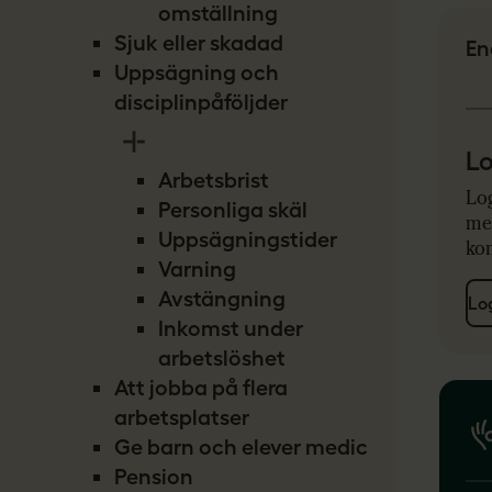
omställning
Sjuk eller skadad
En
Uppsägning och
disciplinpåföljder
Lo
Arbetsbrist
Log
Personliga skäl
met
Uppsägningstider
ko
Varning
Avstängning
Lo
Inkomst under
arbetslöshet
Att jobba på flera
arbetsplatser
Ge barn och elever medicin
Pension