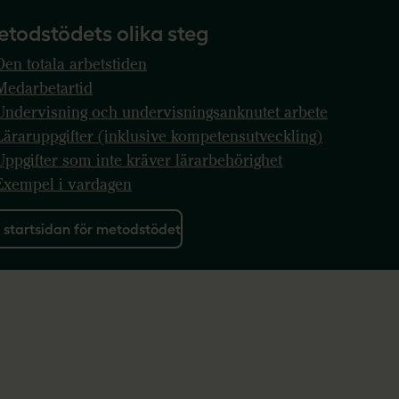
todstödets olika steg
Den totala arbetstiden
Medarbetartid
Undervisning och undervisningsanknutet arbete
Läraruppgifter (inklusive kompetensutveckling)
Uppgifter som inte kräver lärarbehörighet
Exempel i vardagen
l startsidan för metodstödet