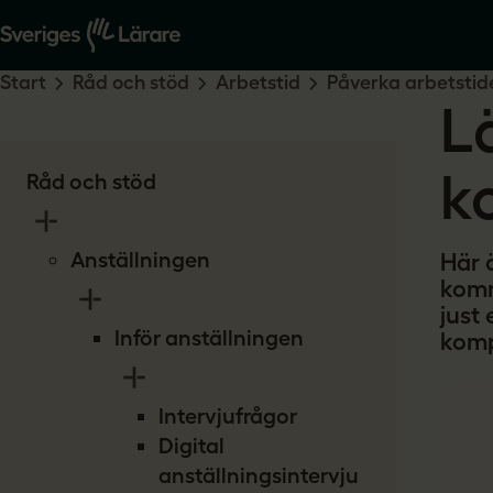
Start
Råd och stöd
Arbetstid
Påverka arbetstid
L
k
Råd och stöd
Anställningen
Här 
komm
just 
Inför anställningen
komp
Intervjufrågor
Digital
anställningsintervju