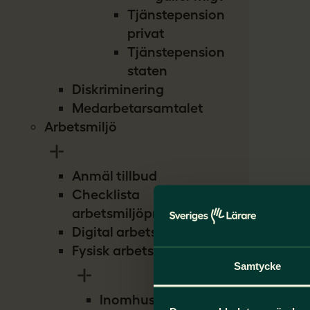
Tjänstepension
privat
Tjänstepension
staten
Diskriminering
Medarbetarsamtalet
Arbetsmiljö
Anmäl tillbud
Checklista
arbetsmiljöproblem
Digital arbetsmiljö
Fysisk arbetsmiljö
Samtycke
Inomhusmiljö