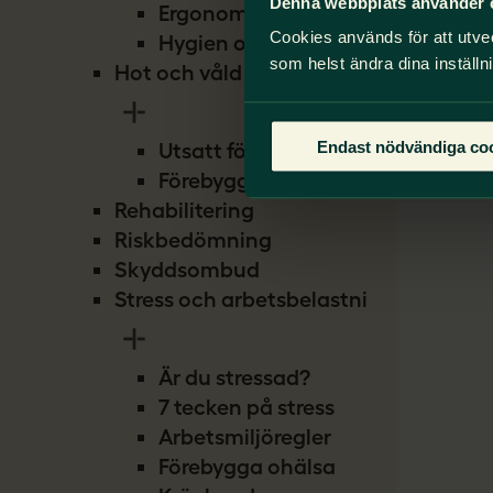
Denna webbplats använder 
Ergonomi
Cookies används för att utve
Hygien och smitta
som helst ändra dina inställn
Hot och våld
Endast nödvändiga co
Utsatt för hot
Förebygg hot
Rehabilitering
Riskbedömning
Skyddsombud
Stress och arbetsbelastning
Är du stressad?
7 tecken på stress
Arbetsmiljöregler
Förebygga ohälsa