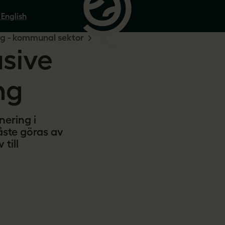
 English
ng - kommunal sektor
usive
ng
nering i
åste göras av
till