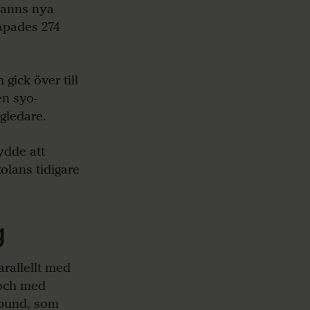
fanns nya
kapades 274
gick över till
n syo-
gledare.
ydde att
lans tidigare
g
arallellt med
 och med
örbund, som