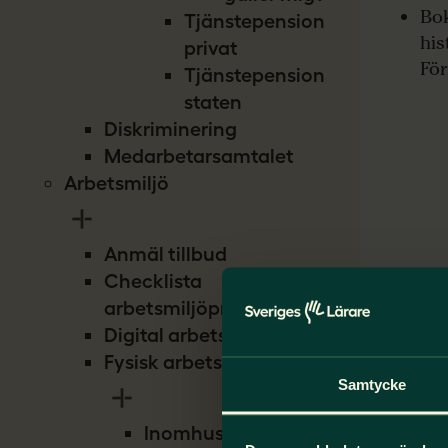
Bok
Tjänstepension
his
privat
För
Tjänstepension
staten
Diskriminering
Medarbetarsamtalet
Arbetsmiljö
Anmäl tillbud
Checklista
arbetsmiljöproblem
Digital arbetsmiljö
Fysisk arbetsmiljö
Samtycke
Inomhusmiljö