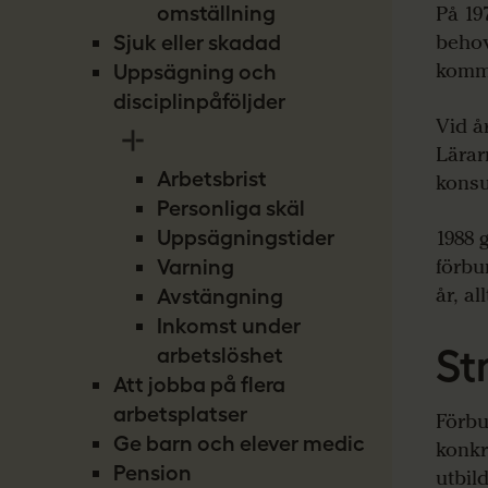
omställning
På 19
behov
Sjuk eller skadad
komm
Uppsägning och
disciplinpåföljder
Vid å
Lärar
Arbetsbrist
konsu
Personliga skäl
Uppsägningstider
1988 
förbu
Varning
år, al
Avstängning
Inkomst under
St
arbetslöshet
Att jobba på flera
arbetsplatser
Förbu
Ge barn och elever medicin
konkr
Pension
utbil