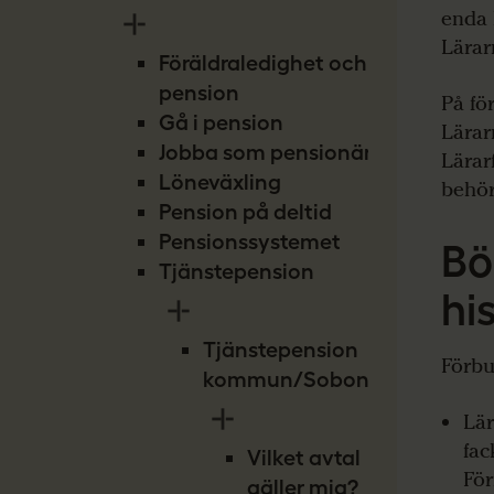
enda 
Lärar
Föräldraledighet och
pension
På fö
Gå i pension
Lärar
Jobba som pensionär
Lärar
Löneväxling
behör
Pension på deltid
Pensionssystemet
Bö
Tjänstepension
hi
Tjänstepension
Förbu
kommun/Sobona
Lär
fac
Vilket avtal
För
gäller mig?