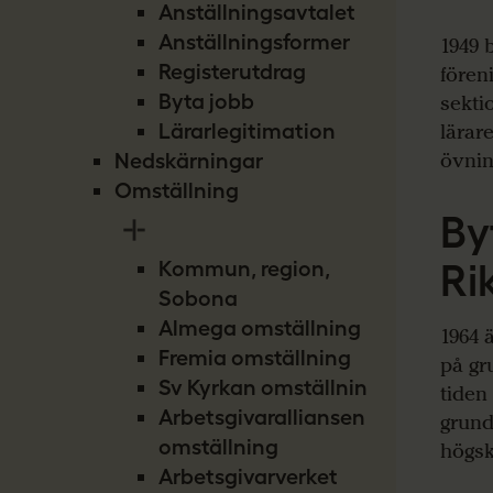
Anställningsavtalet
Anställningsformer
1949 
Registerutdrag
fören
Byta jobb
sekti
Lärarlegitimation
lärar
övnin
Nedskärningar
Omställning
By
Ri
Kommun, region,
Sobona
Almega omställning
1964 
Fremia omställning
på gr
Sv Kyrkan omställning
tiden
Arbetsgivaralliansen
grund
omställning
högsk
Arbetsgivarverket