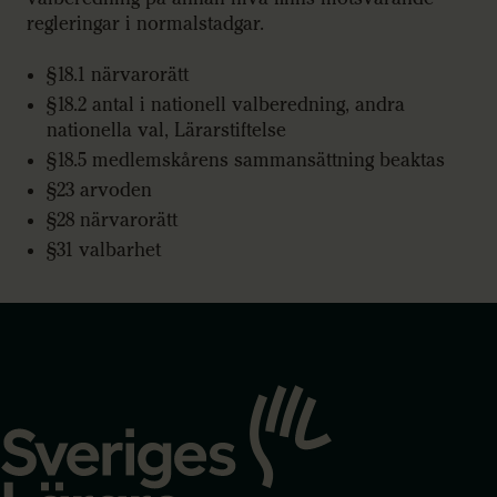
regleringar i normalstadgar.
§18.1 närvarorätt
§18.2 antal i nationell valberedning, andra
nationella val, Lärarstiftelse
§18.5 medlemskårens sammansättning beaktas
§23 arvoden
§28 närvarorätt
§31 valbarhet
Gå
till
startsidan