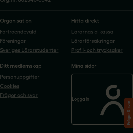
Org.nr. 802540-5542
Organisation
Hitta direkt
Förtroendevald
Lärarnas a-kassa
Föreningar
Lärarförsäkringar
Sveriges Lärarstudenter
Profil- och trycksaker
Ditt medlemskap
Mina sidor
Personuppgifter
Cookies
Frågor och svar
Logga in
Frågor & svar