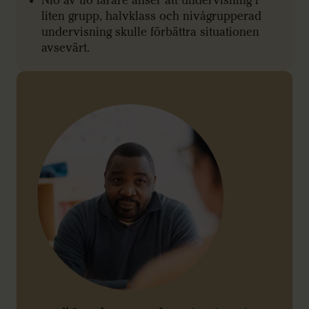
Nio av tio lärare anser att undervisning i
liten grupp, halvklass och nivågrupperad
undervisning skulle förbättra situationen
avsevärt.