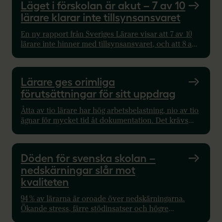
Läget i förskolan är akut – 7 av 10
lärare klarar inte tillsynsansvaret
En ny rapport från Sveriges Lärare visar att 7 av 10
lärare inte hinner med tillsynsansvaret, och att 8 av
10 arbetar i grupper som överstiger Skolverkets
riktmärken.
Lärare ges orimliga
förutsättningar för sitt uppdrag
Åtta av tio lärare har hög arbetsbelastning, nio av tio
ägnar för mycket tid åt dokumentation. Det krävs
reglering av tid, lokaler, resurser samt
kompetensutveckling.
Döden för svenska skolan –
nedskärningar slår mot
kvaliteten
94 % av lärarna är oroade över nedskärningarna.
Ökande stress, färre stödinsatser och högre
belastning hotar skolans framtid. Lärare, barn och