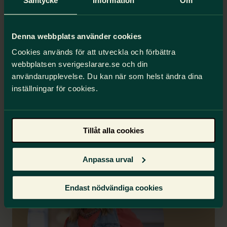
finansiering och resursfördelning för hela
skolväsendet.
Reglera undervisningstiden, tiden för
Denna webbplats använder cookies
planering och för- och efterarbete,
minimibemanning, lärartäthet, samt
Cookies används för att utveckla och förbättra
klassernas och elevgruppernas storlekar.
webbplatsen sverigeslarare.se och din
Öka möjligheterna att undervisa i halvklass
användarupplevelse. Du kan när som helst ändra dina
och liten grupp.
inställningar för cookies.
Se över reglerna kring extra anpassningar
och särskilt stöd.
Tillåt alla cookies
Anpassa urval
Endast nödvändiga cookies