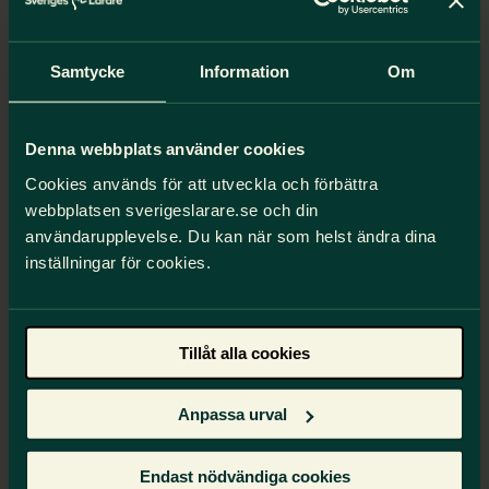
Samtycke
Information
Om
Denna webbplats använder cookies
Cookies används för att utveckla och förbättra
webbplatsen sverigeslarare.se och din
användarupplevelse. Du kan när som helst ändra dina
inställningar för cookies.
”…inte implementera nya
verktyg bara för att de är
nya, eller en del av en
Tillåt alla cookies
utveckling man upplever
Anpassa urval
som oundviklig.”
Endast nödvändiga cookies
Lärare, vuxenutbildning