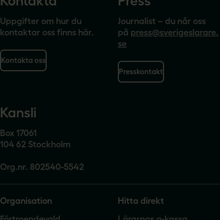
Kontakta
Press
Uppgifter om hur du
Journalist – du når oss
kontaktar oss finns här.
på
press@sverigeslarare.
se
Kontakta oss
Presskontakt
Kansli
Box 17061
104 62 Stockholm
Org.nr. 802540-5542
Organisation
Hitta direkt
Förtroendevald
Lärarnas a-kassa