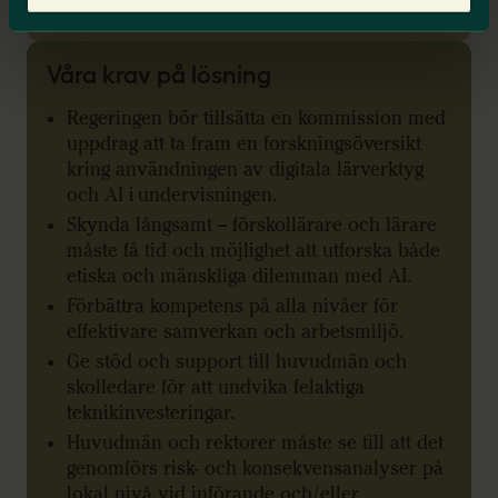
Våra krav på lösning
Regeringen bör tillsätta en kommission med
uppdrag att ta fram en forskningsöversikt
kring användningen av digitala lärverktyg
och AI i undervisningen.
Skynda långsamt – förskollärare och lärare
måste få tid och möjlighet att utforska både
etiska och mänskliga dilemman med AI.
Förbättra kompetens på alla nivåer för
effektivare samverkan och arbetsmiljö.
Ge stöd och support till huvudmän och
skolledare för att undvika felaktiga
teknikinvesteringar.
Huvudmän och rektorer måste se till att det
genomförs risk- och konsekvensanalyser på
lokal nivå vid införande och/eller