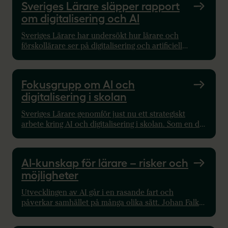
Sveriges Lärare släpper rapport
om digitalisering och AI
Sveriges Lärare har undersökt hur lärare och
förskollärare ser på digitalisering och artificiell
intelligens (AI) i skolväsendet. Du hittar rapporten
här.
Fokusgrupp om AI och
digitalisering i skolan
Sveriges Lärare genomför just nu ett strategiskt
arbete kring AI och digitalisering i skolan. Som en del
av detta arbete vill vi samla in erfarenheter och
perspektiv från yrkesverksamma i professionen.
AI-kunskap för lärare – risker och
möjligheter
Utvecklingen av AI går i en rasande fart och
påverkar samhället på många olika sätt. Johan Falk
ger perspektiv på AI, hur utvecklingen kommer att
förändra samhället samt ger förslag på verktyg att