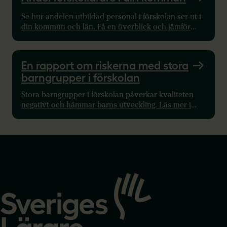
Se hur andelen utbildad personal i förskolan ser ut i
din kommun och län. Få en överblick och jämför
med andra delar av landet!
En rapport om riskerna med stora
barngrupper i förskolan
Stora barngrupper i förskolan påverkar kvaliteten
negativt och hämmar barns utveckling. Läs mer i
Sveriges Lärares undersökning Tryggare kan alla
vara!
Gå
till
startsidan