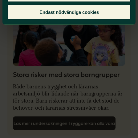
Endast nödvändiga cookies
Stora risker med stora barngrupper
Både barnens trygghet och lärarnas
arbetsmiljö blir lidande när barngrupperna är
för stora. Barn riskerar att inte få det stöd de
behöver, och lärarnas stressnivåer ökar.
Läs mer i undersökningen Tryggare kan alla vara