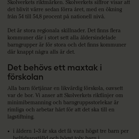
Skolverkets riktmärken. Skolverkets siffror visar att
det blivit värre sedan förra året, med en ökning
från 54 till 54,8 procent på nationell nivå.
Det är stora regionala skillnader. Det finns flera
kommuner där i stort sett alla åldersindelade
barngrupper är för stora och det finns kommuner
där knappt några alls är det.
Det behövs ett maxtak i
förskolan
Alla barn förtjänar en likvärdig förskola, oavsett
var de bor. Vi anser att Skolverkets riktlinjer om
minimibemanning och barngruppsstorlekar är
rimliga och arbetar hårt för att det ska till en
lagstiftning.
i åldern 1–3 år ska det få vara högst tre barn per
heltidsanställd och högst tolv barn i