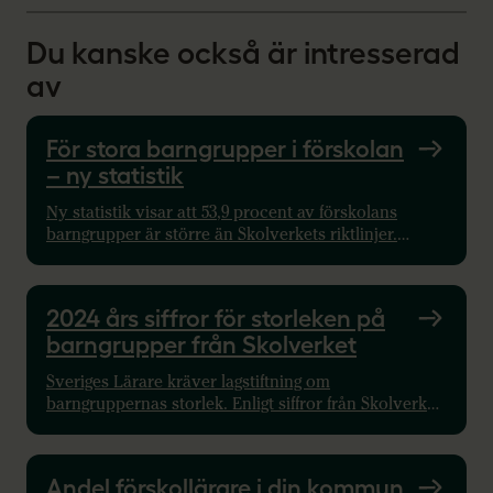
Du kanske också är intresserad
av
För stora barngrupper i förskolan
– ny statistik
Ny statistik visar att 53,9 procent av förskolans
barngrupper är större än Skolverkets riktlinjer.
Statistiken avser 2025 och presenteras nu 2026. Se
läget i din kommun.
2024 års siffror för storleken på
barngrupper från Skolverket
Sveriges Lärare kräver lagstiftning om
barngruppernas storlek. Enligt siffror från Skolverket
är 54 procent av de åldersindelade barngrupperna i
förskolan för stora.
Andel förskollärare i din kommun