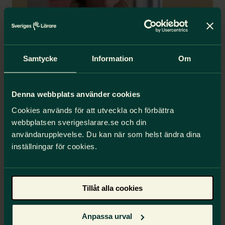
Samtycke
Information
Om
”Barn riskerar att skadas och
Denna webbplats använder cookies
kränkas på grund av de stora
Cookies används för att utveckla och förbättra
barngrupperna och den låga
webbplatsen sverigeslarare.se och din
användarupplevelse. Du kan när som helst ändra dina
personaltätheten.”
inställningar för cookies.
Anna Olskog
Förbundsordförande, Sveriges Lärare
Tillåt alla cookies
Rapport
Anpassa urval