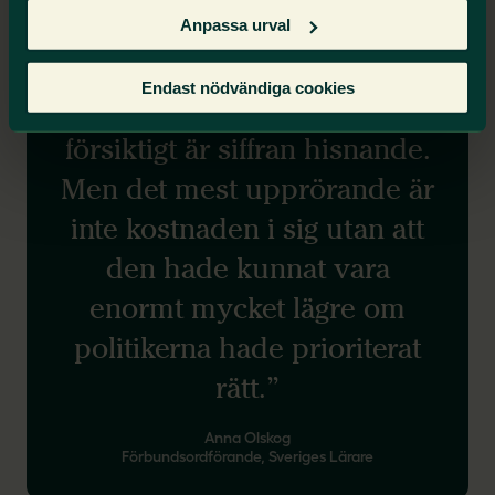
Anpassa urval
Endast nödvändiga cookies
”Trots att vi räknat lågt och
försiktigt är siffran hisnande.
Men det mest upprörande är
inte kostnaden i sig utan att
den hade kunnat vara
enormt mycket lägre om
politikerna hade prioriterat
rätt.”
Anna Olskog
Förbundsordförande, Sveriges Lärare