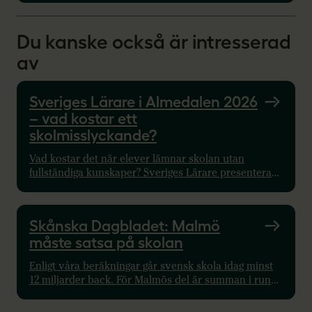
Du kanske också är intresserad
av
Sveriges Lärare i Almedalen 2026
– vad kostar ett
skolmisslyckande?
Vad kostar det när elever lämnar skolan utan
fullständiga kunskaper? Sveriges Lärare presenterar
nya siffror i Almedalen och bjuder in till samtal om
hur fler elever kan lyckas i skolan.
Skånska Dagbladet: Malmö
måste satsa på skolan
Enligt våra beräkningar går svensk skola idag minst
12 miljarder back. För Malmös del är summan i runda
tal 200 miljoner kronor. Nyligen presenterade
Sveriges Lärare undersökningen ”Pengarna är slut”