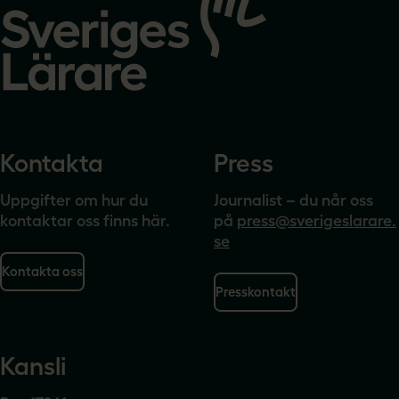
startsidan
Kontakta
Press
Uppgifter om hur du
Journalist – du når oss
kontaktar oss finns här.
på
press@sverigeslarare.
se
Kontakta oss
Presskontakt
Kansli