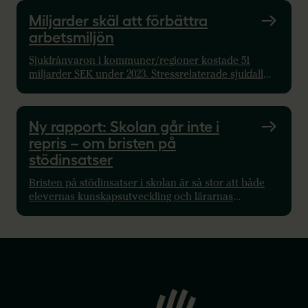
som visar på hur omfattande besparingar som
Miljarder skäl att förbättra
planeras i kommunerna runtom i landet.
arbetsmiljön
Sjukfrånvaron i kommuner/regioner kostade 51
miljarder SEK under 2023. Stressrelaterade sjukfall
har femfaldigats sedan 2010. Att investera kan spara
miljarder.
Ny rapport: Skolan går inte i
repris – om bristen på
stödinsatser
Bristen på stödinsatser i skolan är så stor att både
elevernas kunskapsutveckling och lärarnas
arbetsmiljö hotas. Det visar Sveriges Lärares rapport
Skolan går inte i repris.
Gå
till