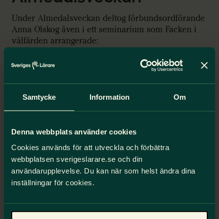
Under Almedalsveckan deltog förbundsordförande
Anna Olskog även i ett seminarium som Facken i
välfärden arrangerade:
Vi som jobbar i välfärden kan
avgöra valet
Samtycke
Information
Om
Välfärden är underfinansierad och
underprioriterad i politiken. Kommer valet 2026
ändra på detta?
Denna webbplats använder cookies
Seminariet hölls onsdag 24 juni.
Cookies används för att utveckla och förbättra
webbplatsen sverigeslarare.se och din
användarupplevelse. Du kan när som helst ändra dina
Medverkande:
inställningar för cookies.
Statens ansvar:
Joar Forsell, riksdagsledamot (L), ordförande