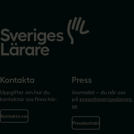
Gå
till
startsidan
Kontakta
Press
Uppgifter om hur du
Journalist – du når oss
kontaktar oss finns här.
på
press@sverigeslarare.
se
Kontakta oss
Presskontakt