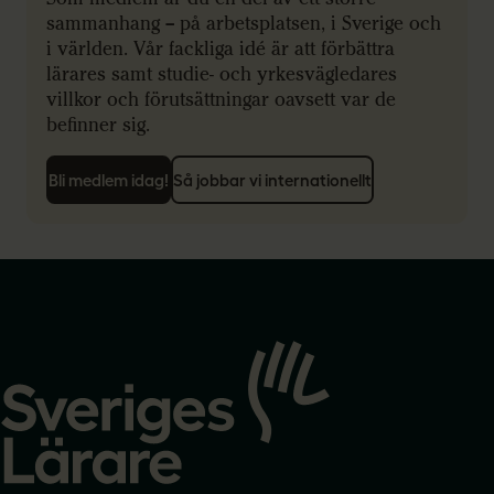
sammanhang – på arbetsplatsen, i Sverige och
i världen. Vår fackliga idé är att förbättra
lärares samt studie- och yrkesvägledares
villkor och förutsättningar oavsett var de
befinner sig.
Bli medlem idag!
Så jobbar vi internationellt
Gå
till
startsidan