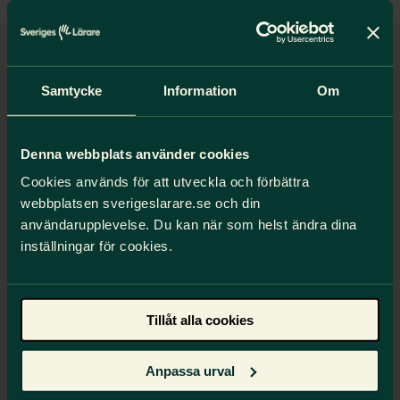
Samtycke
Information
Om
Denna webbplats använder cookies
Cookies används för att utveckla och förbättra
webbplatsen sverigeslarare.se och din
Irnazarova Liliya Rashidovna
användarupplevelse. Du kan när som helst ändra dina
inställningar för cookies.
Ordförande i lokalföreningen för Hissory
högstadieskola de senaste 5 åren.
Tillåt alla cookies
Läs mer
Anpassa urval
Argentina