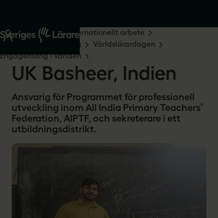
Start
Om oss
Internationellt arbete
Medlemsengagemang
Världslärardagen
Engagemang i världen
UK Basheer, Indien
Ansvarig för Programmet för professionell
utveckling inom All India Primary Teachers’
Federation, AIPTF, och sekreterare i ett
utbildningsdistrikt.