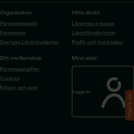
Organisation
Hitta direkt
Förtroendevald
Lärarnas a-kassa
Föreningar
Lärarförsäkringar
Sveriges Lärarstudenter
Profil- och trycksaker
Ditt medlemskap
Mina sidor
Personuppgifter
Cookies
Frågor och svar
Logga in
Frågor & svar