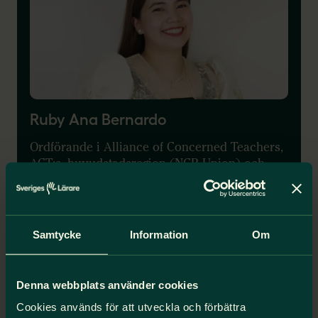
Ruby Ana Bernardo
Ordförande i Alliance of Concerned Teachers,
ACT:s, huvudstadsregion (NCR Union) och
kontaktperson för kvinnonätverket ASEAN
Womens Network.
Läs mer
Samtycke
Information
Om
Zimbabwe
Denna webbplats använder cookies
Cookies används för att utveckla och förbättra