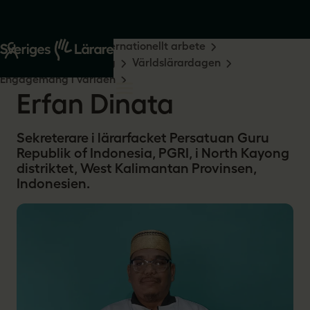
Start
Om oss
Internationellt arbete
Medlemsengagemang
Världslärardagen
Engagemang i världen
Erfan Dinata
Sekreterare i lärarfacket Persatuan Guru
Republik of Indonesia, PGRI, i North Kayong
distriktet, West Kalimantan Provinsen,
Indonesien.