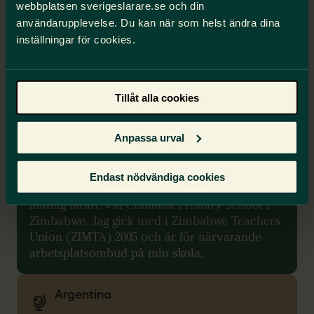
webbplatsen sverigeslarare.se och din
användarupplevelse. Du kan när som helst ändra dina
inställningar för cookies.
Tillåt alla cookies
Anpassa urval
Ndionei Loveridge Sithole
Endast nödvändiga cookies
Mitt namn är Ndionei Loveridge Sithole, en
manlig lärare vid Chimana Primary School i
Zimbabwe. Jag gick med i Zimbabwe Teachers
Union (ZIMTA) 2005 och är för närvarande
arbetsplatsombud på min skola.
Argentina