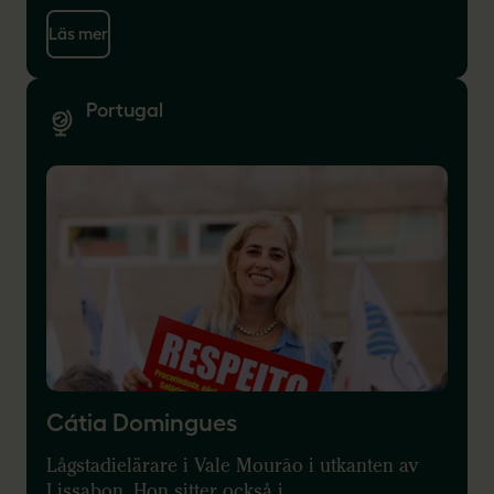
Läs mer
Portugal
Cátia Domingues
Lågstadielärare i Vale Mourão i utkanten av
Lissabon. Hon sitter också i