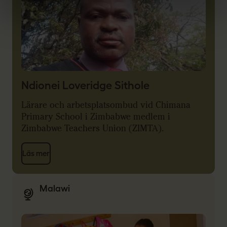
Ndionei Loveridge Sithole
Lärare och arbetsplatsombud vid Chimana
Primary School i Zimbabwe medlem i
Zimbabwe Teachers Union (ZIMTA).
Läs mer
Malawi