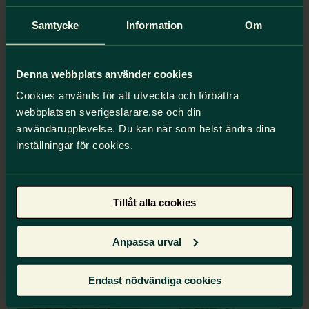
Samtycke
Information
Om
UK Basheer
Denna webbplats använder cookies
Cookies används för att utveckla och förbättra
Ansvarig för Programmet för professionell
webbplatsen sverigeslarare.se och din
utveckling inom All India Primary Teachers’
användarupplevelse. Du kan när som helst ändra dina
Federation, AIPTF, och sekreterare i ett
inställningar för cookies.
utbildningsdistrikt.
Läs mer
Tillåt alla cookies
Zimbabwe
Anpassa urval
Endast nödvändiga cookies