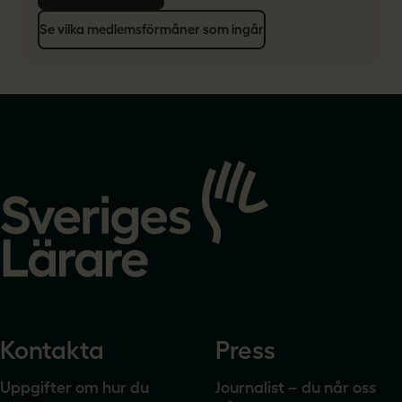
Se vilka medlemsförmåner som ingår
Gå
till
startsidan
Kontakta
Press
Uppgifter om hur du
Journalist – du når oss