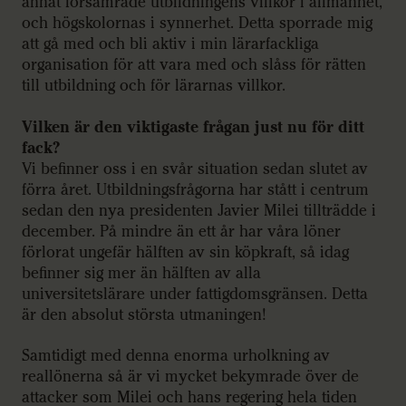
annat försämrade utbildningens villkor i allmänhet,
och högskolornas i synnerhet. Detta sporrade mig
att gå med och bli aktiv i min lärarfackliga
organisation för att vara med och slåss för rätten
till utbildning och för lärarnas villkor.
Vilken är den viktigaste frågan just nu för ditt
fack?
Vi befinner oss i en svår situation sedan slutet av
förra året. Utbildningsfrågorna har stått i centrum
sedan den nya presidenten Javier Milei tillträdde i
december. På mindre än ett år har våra löner
förlorat ungefär hälften av sin köpkraft, så idag
befinner sig mer än hälften av alla
universitetslärare under fattigdomsgränsen. Detta
är den absolut största utmaningen!
Samtidigt med denna enorma urholkning av
reallönerna så är vi mycket bekymrade över de
attacker som Milei och hans regering hela tiden