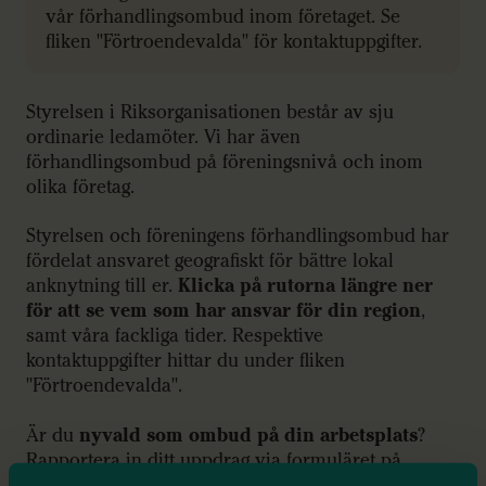
vår förhandlingsombud inom företaget. Se
fliken "Förtroendevalda" för kontaktuppgifter.
Styrelsen i Riksorganisationen består av sju
ordinarie ledamöter. Vi har även
förhandlingsombud på föreningsnivå och inom
olika företag.
Styrelsen och föreningens förhandlingsombud har
fördelat ansvaret geografiskt för bättre lokal
anknytning till er.
Klicka på rutorna längre ner
för att se vem som har ansvar för din region
,
samt våra fackliga tider. Respektive
kontaktuppgifter hittar du under fliken
"Förtroendevalda".
Är du
nyvald som ombud på din arbetsplats
?
Rapportera in ditt uppdrag via formuläret på
sverigeslarare.se/anmalan-ombud