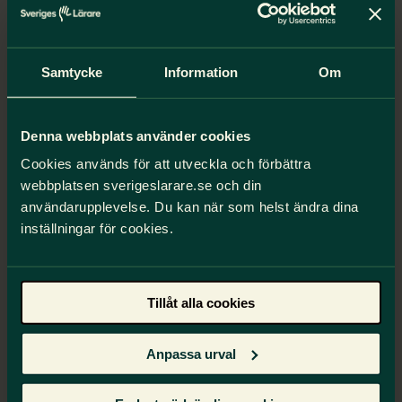
Samtycke
Information
Om
Mer om oss
Denna webbplats använder cookies
Våra fackliga tider
Cookies används för att utveckla och förbättra
webbplatsen sverigeslarare.se och din
Läs mer
användarupplevelse. Du kan när som helst ändra dina
inställningar för cookies.
Geografiskt ansvarsområde
Kontakta rätt person utifrån var du befinner
Tillåt alla cookies
dig
Anpassa urval
Läs mer