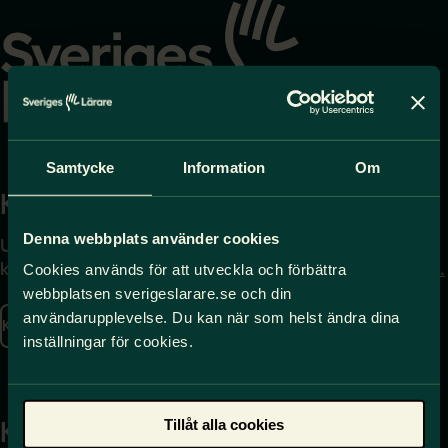
till
startsidan
Samtycke
Information
Om
Kontakta
Press
Denna webbplats använder cookies
Uppgifter om hur du
Journalist – du når oss
kontaktar oss finns här.
på
press@sverigeslarare.
Cookies används för att utveckla och förbättra
se
webbplatsen sverigeslarare.se och din
användarupplevelse. Du kan när som helst ändra dina
Kontakta oss
inställningar för cookies.
Presskontakt
Tillåt alla cookies
Kansli