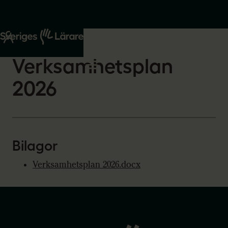
Start
Om oss
2026-02-22
Verksamhetsplan
2026
Bilagor
Verksamhetsplan 2026.docx
Gå