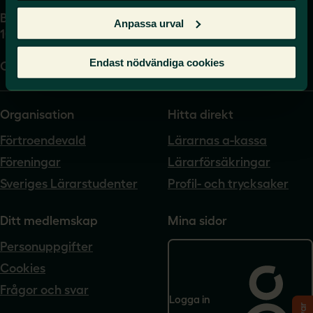
Box 17061
Anpassa urval
104 62 Stockholm
Endast nödvändiga cookies
Org.nr. 802540-5542
Organisation
Hitta direkt
Förtroendevald
Lärarnas a-kassa
Föreningar
Lärarförsäkringar
Sveriges Lärarstudenter
Profil- och trycksaker
Ditt medlemskap
Mina sidor
Personuppgifter
Cookies
Frågor och svar
Logga in