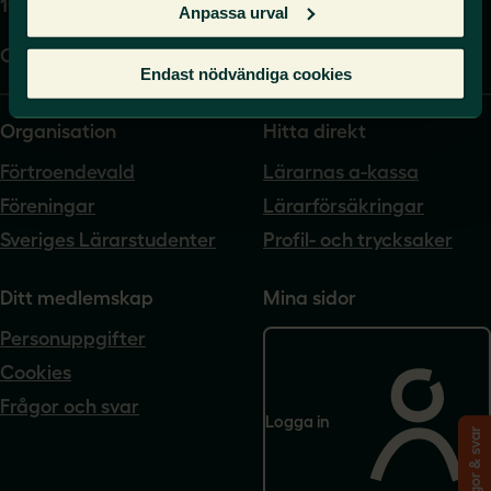
104 62 Stockholm
Anpassa urval
Org.nr. 802540-5542
Endast nödvändiga cookies
Organisation
Hitta direkt
Förtroendevald
Lärarnas a-kassa
Föreningar
Lärarförsäkringar
Sveriges Lärarstudenter
Profil- och trycksaker
Ditt medlemskap
Mina sidor
Personuppgifter
Cookies
Frågor och svar
Logga in
Frågor & svar