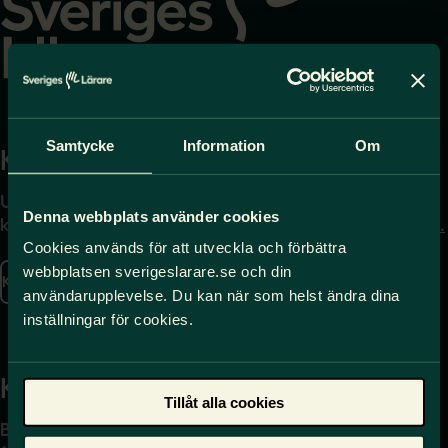
Samtycke
Information
Om
Kontakta
Press
Uppgifter om hur du
Journalist – du når oss
Denna webbplats använder cookies
kontaktar oss finns här.
på
press@sverigeslarare.
se
Cookies används för att utveckla och förbättra
webbplatsen sverigeslarare.se och din
Kontakta oss
användarupplevelse. Du kan när som helst ändra dina
Presskontakt
inställningar för cookies.
Kansli
Tillåt alla cookies
Box 17061