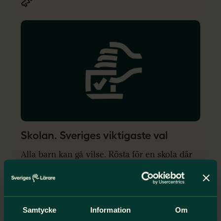
Skolan. Sveriges viktigaste val
Alla barn kan gå vilse. Rösta för en skola där
lärare har tid att se varje barn.
Läs mer om vårt arbete inför valet 2026
Samtycke
Information
Om