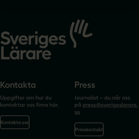
Gå
till
startsidan
Kontakta
Press
Uppgifter om hur du
Journalist – du når oss
kontaktar oss finns här.
på
press@sverigeslarare.
se
Kontakta oss
Presskontakt