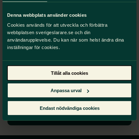
Denna webbplats använder cookies
Cookies används för att utveckla och förbättra
webbplatsen sverigeslarare.se och din
användarupplevelse. Du kan när som helst ändra dina
inställningar för cookies.
Sveriges viktigaste valkompass
Tillåt alla cookies
F
å koll inför valet! Svara på frågor om
var
du
står i skolfrågor och jämför
dina svar
med
Anpassa urval
partierna
s politik
.
Endast nödvändiga cookies
Gör valkompassen nu