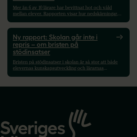
Mer än 6 av 10 lärare har bevittnat hot och våld
mellan elever. Rapporten visar hur nedskärningar,
personalbrist och brist på ansvar driver otrygghet i
skolan.
Ny rapport: Skolan går inte i
repris – om bristen på
stödinsatser
Bristen på stödinsatser i skolan är så stor att både
elevernas kunskapsutveckling och lärarnas
arbetsmiljö hotas. Det visar Sveriges Lärares rapport
Skolan går inte i repris.
Gå
till
startsidan