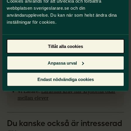
Ny rapport visar att grundskolan har svårt att
Cookies används för att utveckla och förbättra
klara sitt kompensatoriska uppdrag samtidigt
webbplatsen sverigeslarare.se och din
som klyftan mellan elevernas förutsättningar
användarupplevelse. Du kan när som helst ändra dina
växer. Segregationen tilltar och
inställningar för cookies.
resultatskillnaderna växer.
Här kan du ladda ner rapporten
Tillåt alla cookies
Anpassa urval
Rapporten i media
Sydsvenskan:
Ge oss rätt förutsättningar.
Endast nödvändiga cookies
Idag är skolan djupt orättvis
.
Vi Lärare:
Lärarnas krav när klyftorna ökar
mellan elever
Du kanske också är intresserad