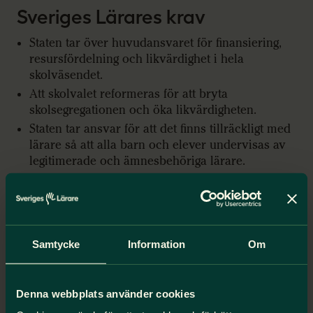
Sveriges Lärares krav
Staten tar över huvudansvaret för finansiering,
resursfördelning och likvärdighet i hela
skolväsendet.
Att skolvalet reformeras för att bryta
skolsegregationen och öka likvärdigheten.
Staten tar ansvar för att det finns tillräckligt med
lärare så att alla barn och elever undervisas av
legitimerade och ämnesbehöriga lärare.
Skolans möjligheter att ge rätt stöd kraftigt
förstärks. Lärarkårens professionella bedömningar
av barns och elevers undervisnings- och
stödbehov måste vara av avgörande betydelse för
hur stödarbetet sker.
Samtycke
Information
Om
Rapporten i sin helhet
Denna webbplats använder cookies