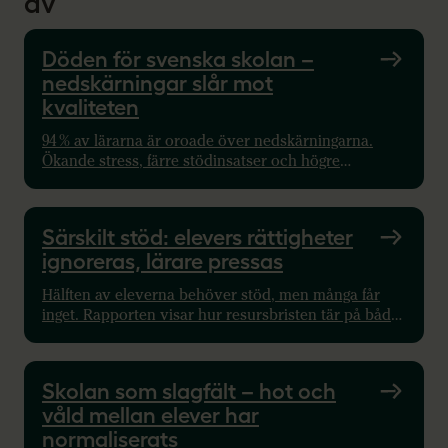
av
Döden för svenska skolan –
nedskärningar slår mot
kvaliteten
94 % av lärarna är oroade över nedskärningarna.
Ökande stress, färre stödinsatser och högre
belastning hotar skolans framtid. Lärare, barn och
elever drabbas.
Särskilt stöd: elevers rättigheter
ignoreras, lärare pressas
Hälften av eleverna behöver stöd, men många får
inget. Rapporten visar hur resursbristen tär på både
stöd och lärares arbetsmiljö.
Skolan som slagfält – hot och
våld mellan elever har
normaliserats