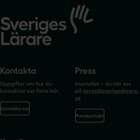
Gå
till
startsidan
Kontakta
Press
Uppgifter om hur du
Journalist – du når oss
kontaktar oss finns här.
på
press@sverigeslarare.
se
Kontakta oss
Presskontakt