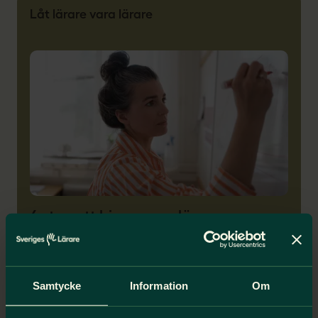
Låt lärare vara lärare
6 steg att hinna vara lärare
Förväntningarna på dig som lärare är höga.
Arbetstiden är begränsad. Med våra sex steg
får du koll på din arbetstid, ditt mående och
Samtycke
Information
Om
hur du kan påverka för att få bättre balans i
vardagen.