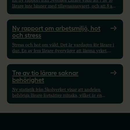
En ny rapport från Sveriges Lärare visar att 7 av 10
lärare inte hinner med tillsynsansvaret, och att 8 av
10 arbetar i grupper som överstiger Skolverkets
riktmärken.
Ny rapport om arbetsmiljö, hot
och stress
Stress och hot om våld. Det är vardagen för lärare i
dag. En av fem lärare överväger att lämna yrket,
visar en ny undersökning från Sveriges Lärare.
Tre av tio lärare saknar
behörighet
Ny statistik från Skolverket visar att andelen
behöriga lärare fortsätter minska, vilket är en
oroande utveckling för Sverige. Ta del av siffrorna
här.