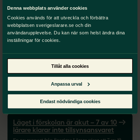
Denna webbplats använder cookies
Följ våra tips
Cookies används för att utveckla och förbättra
webbplatsen sverigeslarare.se och din
användarupplevelse. Du kan när som helst ändra dina
inställningar för cookies.
Du kanske också är intresserad
av
Tillåt alla cookies
Lärare ges orimliga
förutsättningar för sitt uppdrag
Anpassa urval
Åtta av tio lärare har hög arbetsbelastning, nio av tio
ägnar för mycket tid åt dokumentation. Det krävs
Endast nödvändiga cookies
reglering av tid, lokaler, resurser samt
kompetensutveckling.
Läget i förskolan är akut – 7 av 10
lärare klarar inte tillsynsansvaret