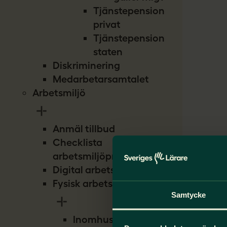
Tjänstepension
privat
Tjänstepension
staten
Diskriminering
Medarbetarsamtalet
Arbetsmiljö
Anmäl tillbud
Checklista
arbetsmiljöproblem
Digital arbetsmiljö
Fysisk arbetsmiljö
Samtycke
Inomhusmiljö