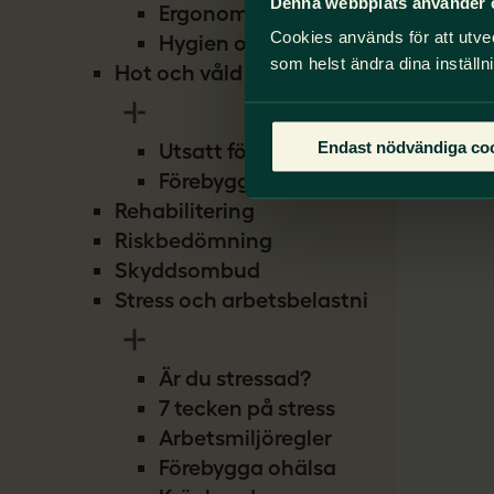
Denna webbplats använder 
Ergonomi
Cookies används för att utve
Hygien och smitta
som helst ändra dina inställn
Hot och våld
Endast nödvändiga co
Utsatt för hot
Förebygg hot
Rehabilitering
Riskbedömning
Skyddsombud
Stress och arbetsbelastning
Är du stressad?
7 tecken på stress
Arbetsmiljöregler
Förebygga ohälsa