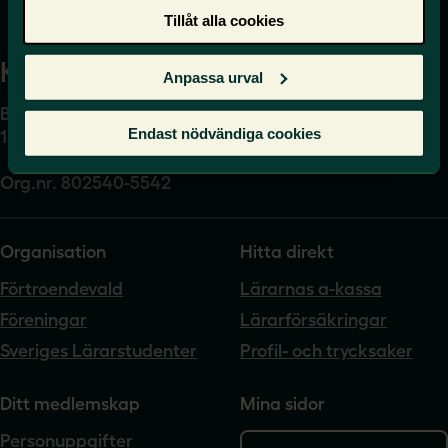
Tillåt alla cookies
Kansli
Anpassa urval
Box 17061
Endast nödvändiga cookies
104 62 Stockholm
Org.nr. 802540-5542
Organisation
Hitta direkt
Förtroendevald
Lärarnas a-kassa
Föreningar
Lärarförsäkringar
Sveriges Lärarstudenter
Profil- och trycksaker
Ditt medlemskap
Mina sidor
Personuppgifter