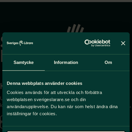
Gå
till
startsidan
Samtycke
Information
Om
Denna webbplats använder cookies
Kontakta
Press
Cookies används för att utveckla och förbättra
Uppgifter om hur du
Journalist – du når oss
webbplatsen sverigeslarare.se och din
kontaktar oss finns här.
på
press@sverigeslarare.
användarupplevelse. Du kan när som helst ändra dina
se
inställningar för cookies.
Kontakta oss
Presskontakt