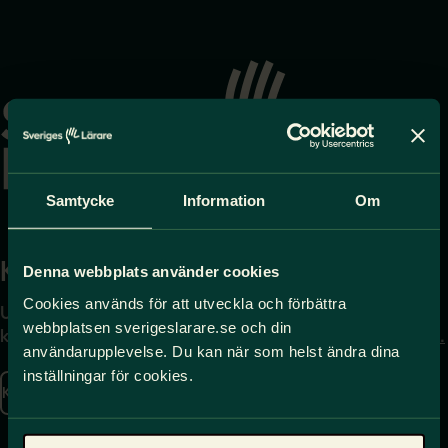
Gå
till
startsidan
Samtycke
Information
Om
Kontakta
Press
Denna webbplats använder cookies
Cookies används för att utveckla och förbättra
Uppgifter om hur du
Journalist – du når oss
webbplatsen sverigeslarare.se och din
kontaktar oss finns här.
på
press@sverigeslarare.
användarupplevelse. Du kan när som helst ändra dina
se
inställningar för cookies.
Kontakta oss
Presskontakt