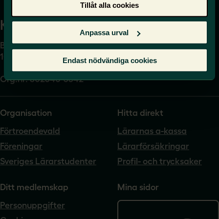
Tillåt alla cookies
Kansli
Anpassa urval
Box 17061
104 62 Stockholm
Endast nödvändiga cookies
Org.nr. 802540-5542
Organisation
Hitta direkt
Förtroendevald
Lärarnas a-kassa
Föreningar
Lärarförsäkringar
Sveriges Lärarstudenter
Profil- och trycksaker
Ditt medlemskap
Mina sidor
Personuppgifter