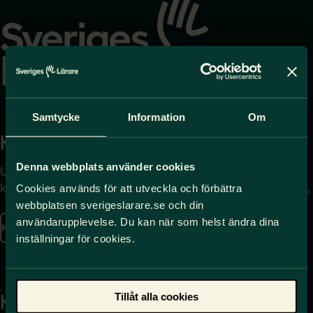
till
startsidan
Samtycke
Information
Om
Kontakta
Press
Denna webbplats använder cookies
Uppgifter om hur du
Journalist – du når oss
kontaktar oss finns här.
på
press@sverigeslarare.
Cookies används för att utveckla och förbättra
se
webbplatsen sverigeslarare.se och din
användarupplevelse. Du kan när som helst ändra dina
Kontakta oss
inställningar för cookies.
Presskontakt
Tillåt alla cookies
Kansli