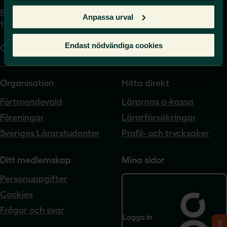
Box 17061
Anpassa urval
104 62 Stockholm
Endast nödvändiga cookies
Org.nr. 802540-5542
Organisation
Hitta direkt
Förtroendevald
Lärarnas a-kassa
Föreningar
Lärarförsäkringar
Sveriges Lärarstudenter
Profil- och trycksaker
Ditt medlemskap
Mina sidor
Personuppgifter
Cookies
Frågor och svar
Logga in