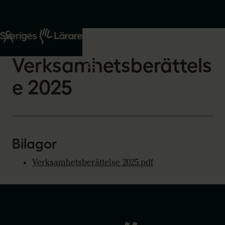
Start
Om oss
2026-03-09
Verksamhetsberättels
e 2025
Bilagor
Verksamhetsberättelse 2025.pdf
Gå