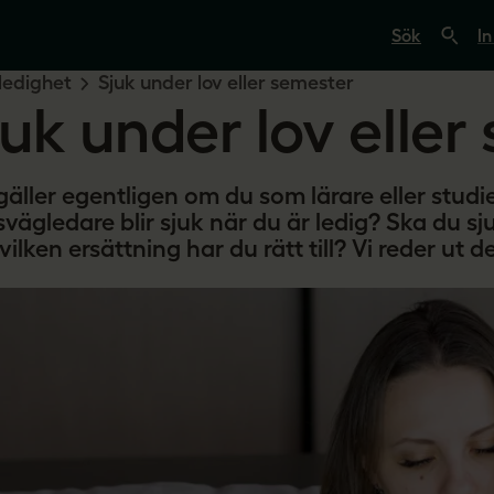
S
ö
In
k
p
ledighet
Sjuk under lov eller semester
å
juk under lov elle
s
v
e
r
i
gäller egentligen om du som lärare eller studi
g
svägledare blir sjuk när du är ledig? Ska du sj
e
s
ilken ersättning har du rätt till? Vi reder ut d
l
ä
r
a
r
e
.
s
e