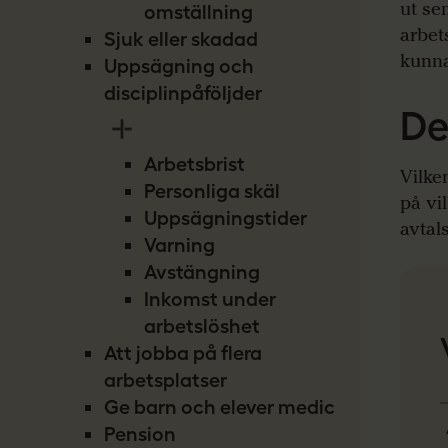
ut se
omställning
arbet
Sjuk eller skadad
kunna 
Uppsägning och
disciplinpåföljder
De
Arbetsbrist
Vilke
Personliga skäl
på vi
Uppsägningstider
avtal
Varning
Avstängning
Inkomst under
arbetslöshet
Att jobba på flera
arbetsplatser
Ge barn och elever medicin
Pension