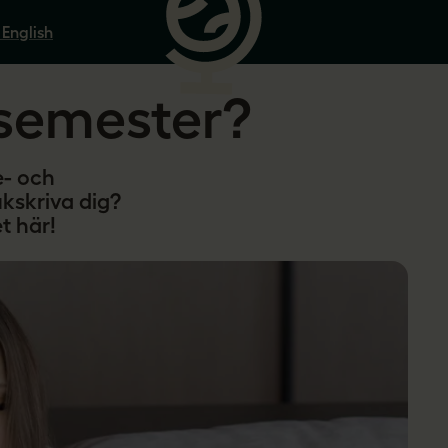
 English
r semester?
e- och
ukskriva dig?
et här!