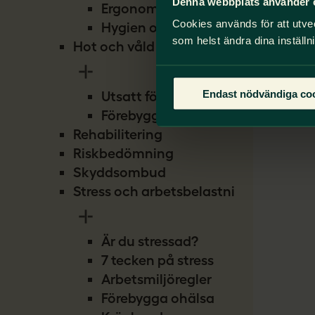
Denna webbplats använder 
Ergonomi
Cookies används för att utve
Hygien och smitta
som helst ändra dina inställn
Hot och våld
Endast nödvändiga co
Utsatt för hot
Förebygg hot
Rehabilitering
Riskbedömning
Skyddsombud
Stress och arbetsbelastning
Är du stressad?
7 tecken på stress
Arbetsmiljöregler
Förebygga ohälsa