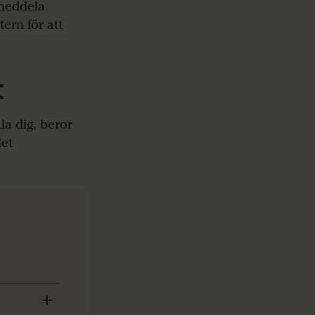
 meddela
ern för att
t
la dig, beror
det