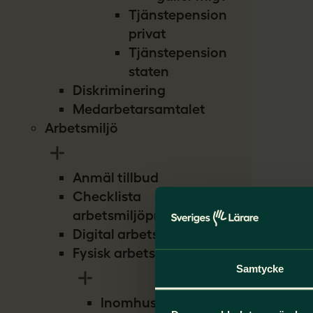
Tjänstepension
privat
Tjänstepension
staten
Diskriminering
Medarbetarsamtalet
Arbetsmiljö
Anmäl tillbud
Checklista
arbetsmiljöproblem
Digital arbetsmiljö
Fysisk arbetsmiljö
Samtycke
Inomhusmiljö