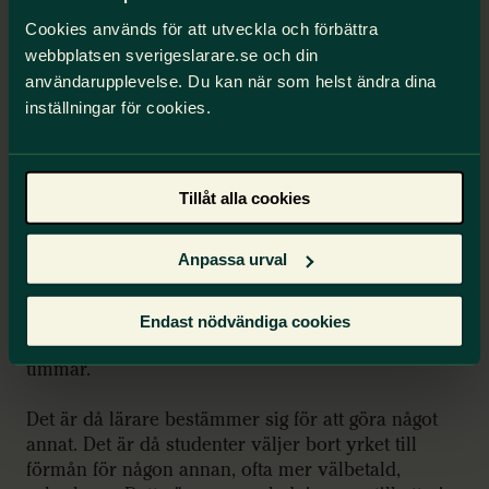
Cookies används för att utveckla och förbättra
När lärare är stressade och inte hinner förbereda
webbplatsen sverigeslarare.se och din
och efterarbeta lektioner, tvingas ta ledigt för att
användarupplevelse. Du kan när som helst ändra dina
hinna rätta nationella prov och belastas med
inställningar för cookies.
administration, går det direkt ut över eleverna.
Och det är då samvetsstressen smyger sig på.
Läraren, som inget hellre vill än att utmana, stötta
Tillåt alla cookies
och peppa eleverna, har plötsligt ingen tid över till
kärnuppdraget.
Anpassa urval
Glädjen över undervisningsarbetet, entusiasmen
och kreativiteten riskerar då att överskuggas av
Endast nödvändiga cookies
”måsten”, administration och för många långa
timmar.
Det är då lärare bestämmer sig för att göra något
annat. Det är då studenter väljer bort yrket till
förmån för någon annan, ofta mer välbetald,