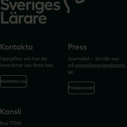
startsidan
Kontakta
Press
Uppgifter om hur du
Journalist – du når oss
kontaktar oss finns här.
på
press@sverigeslarare.
se
Kontakta oss
Presskontakt
Kansli
Box 17061