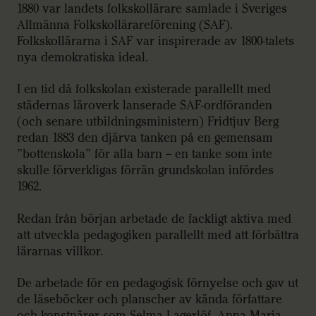
1880 var landets folkskollärare samlade i Sveriges
Allmänna Folkskollärareförening (SAF).
Folkskollärarna i SAF var inspirerade av 1800-talets
nya demokratiska ideal.
I en tid då folkskolan existerade parallellt med
städernas läroverk lanserade SAF-ordföranden
(och senare utbildningsministern) Fridtjuv Berg
redan 1883 den djärva tanken på en gemensam
”bottenskola” för alla barn – en tanke som inte
skulle förverkligas förrän grundskolan infördes
1962.
Redan från början arbetade de fackligt aktiva med
att utveckla pedagogiken parallellt med att förbättra
lärarnas villkor.
De arbetade för en pedagogisk förnyelse och gav ut
de läseböcker och planscher av kända författare
och konstnärer som Selma Lagerlöf, Anna Maria