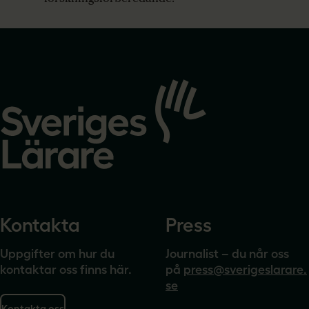
Gå
till
startsidan
Kontakta
Press
Uppgifter om hur du
Journalist – du når oss
kontaktar oss finns här.
på
press@sverigeslarare.
se
Kontakta oss