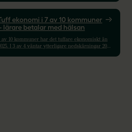
Tuff ekonomi i 7 av 10 kommuner
– lärare betalar med hälsan
7 av 10 kommuner har det tuffare ekonomiskt än
025. I 3 av 4 väntar ytterligare nedskärningar 2025.
apporten varnar för personalbortfall och
edagogisk kris.