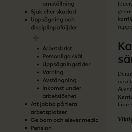
löner
omställning
genre
Sjuk eller skadad
karri
Uppsägning och
rappo
disciplinpåföljder
Ka
Arbetsbrist
sä
Personliga skäl
Uppsägningstider
Varning
Denna
Avstängning
med k
Inkomst under
över t
arbetslöshet
Karri
Att jobba på flera
lärare
arbetsplatser
Vikti
Ge barn och elever medicin
Pension