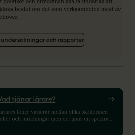
tt politiker och huvudmän ska få underlag att
a kloka beslut om det som verksamheten mest av
behöver.
 undersökningar och rapporter
Vad tjänar lärare?
ärares löner varierar mellan olika skolformer,
oller och inriktningar men det finns en spektra
om de flesta ligger inom. Siffran finns här!