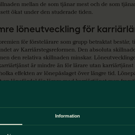
killnaden mellan de som tjänar mest och de som tjänar
t sett ökat under den studerade tiden.
re löneutveckling för karriärl
remien för förstelärare som grupp betraktat består, ti
andet av Karriärstegsreformen. Den absoluta skillnad
men den relativa skillnaden minskar. Löneutvecklinge
arriärtjänst är mindre än för lärare utan karriärtjänst 
rholka effekten av lönepåslaget över längre tid. Lönep
alt en lönefördel för lärare med karriärtjänst men framt
evisioner kan göra att andra lärare gradvis kommer if
ässigt.
re löner över tid gör läraryrke
Information
raktivt