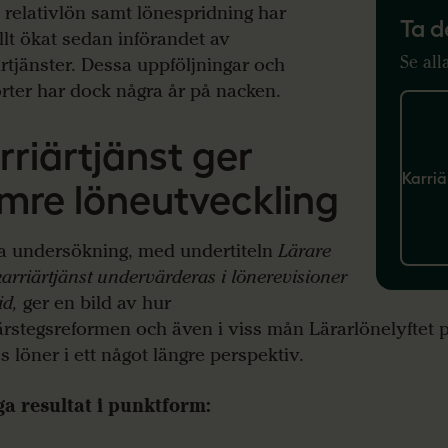
, relativlön samt lönespridning har
Ta d
llt ökat sedan införandet av
Se all
ärtjänster. Dessa uppföljningar och
rter har dock några år på nacken.
rriärtjänst ger
Karriä
mre löneutveckling
 undersökning, med undertiteln
Lärare
arriärtjänst undervärderas i lönerevisioner
id,
ger en bild av hur
ärstegsreformen och även i viss mån Lärarlönelyftet 
s löner i ett något längre perspektiv.
ga resultat i punktform: