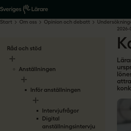
Start
Om oss
Opinion och debatt
Undersökninga
2026-
Ka
Råd och stöd
Lära
ursp
Anställningen
lönes
attr
konku
Inför anställningen
Intervjufrågor
Digital
anställningsintervju