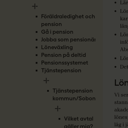
Lär
Lön
Föräldraledighet och
kar
pension
län
Gå i pension
Lön
Jobba som pensionär
inf
Löneväxling
Abs
Pension på deltid
Lön
Pensionssystemet
Det
Tjänstepension
Lön
Tjänstepension
Vi se
kommun/Sobona
stann
akade
lönes
Vilket avtal
låg i
gäller mig?