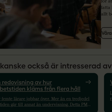
för a
fatt
allt 
Våra
kanske också är intresserad av
 redovisning av hur
betstiden kläms från flera håll
L
r
 femte lärare jobbar över. Mer än en tredjedel
s
tiden går till annat än undervisning. Detta PM
ar hur det påverkar hälsa, kvalitet och elevers