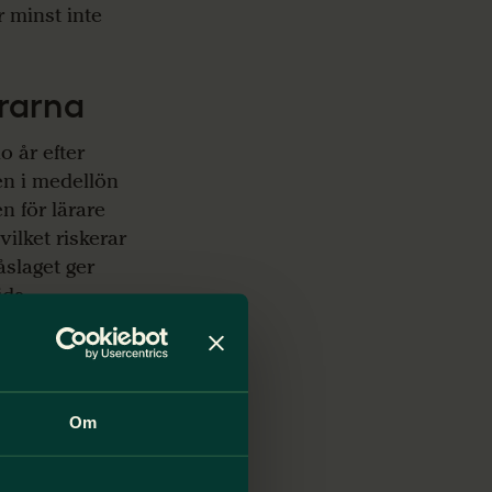
 minst inte
ärarna
o år efter
en i medellön
n för lärare
vilket riskerar
åslaget ger
ida
att
t mer
Om