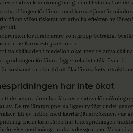
ares relativa löneökning har generellt stannat av de 
eutvecklingen för lärare med karriärtjänst är mindre 
riärtjänst vilket riskerar att urholka effekten av lönep
gre tid.
epremien för förstelärare som grupp betraktat består 
örande av Karriärstegsreformen.
oluta skillnaden i medellön ökar men relativa skilln
espridningen för lärare ligger relativt stilla över tid.
 är kostsamt och tar tid att öka läraryrkets attraktions
espridningen har inte ökat
r att de senare åren har lärares relativa löneökningar 
at av. De tre lärargrupperna ligger tydligt under genom
miker. Ett av målen med karriärtjänstreformen var at
pridning. Inom lärarkåren har lönespridningen tradition
 jämförelse med många andra yrkesgrupper. Vi kan i a