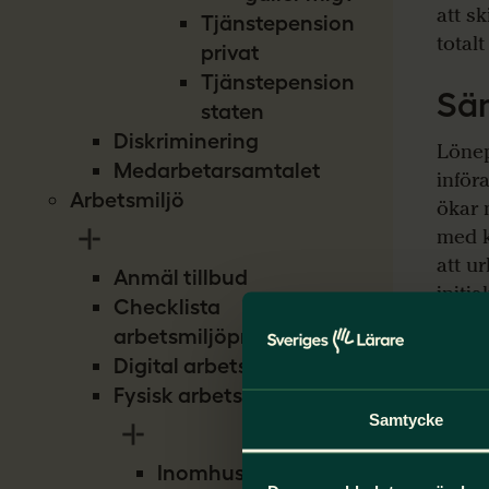
att s
Tjänstepension
total
privat
Tjänstepension
Säm
staten
Diskriminering
Lönep
Medarbetarsamtalet
inför
Arbetsmiljö
ökar 
med k
att u
Anmäl tillbud
initi
Checklista
löner
arbetsmiljöproblem
lönem
Digital arbetsmiljö
Fysisk arbetsmiljö
Hög
Samtycke
att
Inomhusmiljö