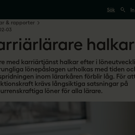
S
ö
In
k
p
r & rapporter
å
02-03
s
v
rriärlärare halkar 
e
r
i
g
e
re med karriärtjänst halkar efter i löneutveck
s
rungliga lönepåslagen urholkas med tiden oc
l
pridningen inom lärarkåren förblir låg. För at
ä
r
aktionskraft krävs långsiktiga satsningar på
a
rrenskraftiga löner för alla lärare.
r
e
.
s
e