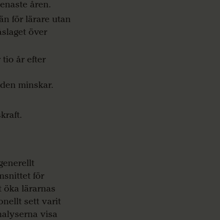
senaste åren.
än för lärare utan
åslaget över
tio år efter
aden minskar.
kraft.
generellt
snittet för
t öka lärarnas
ellt sett varit
nalyserna visa