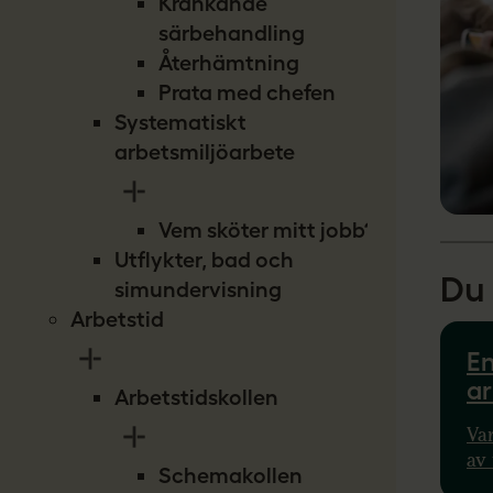
Kränkande
särbehandling
Återhämtning
Prata med chefen
Systematiskt
arbetsmiljöarbete
Vem sköter mitt jobb?
Utflykter, bad och
Du 
simundervisning
Arbetstid
En
ar
Arbetstidskollen
Var
av 
Schemakollen
vis