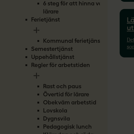
6 steg för att hinna vara
lär
lärare
Lä
Ferietjänst
ut
Det
Kommunal ferietjänst
so
Semestertjänst
reg
Uppehållstjänst
öve
Regler för arbetstiden
Rast och paus
Övertid för lärare
Obekväm arbetstid
Lovskola
Dygnsvila
Pedagogisk lunch