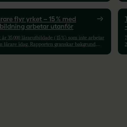
ande.
rare flyr yrket – 15 % med
bildning arbetar utanför
 är 35 000 lärarutbildade (15 %) som inte arbetar
m lärare idag. Rapporten granskar bakgrund,
2
ionala skillnader och orsaker till att läraryrket
R
rges.
p