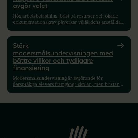
avgör valet
avskrivningscykler.
Hög arbetsbelastning, brist på resurser och ökade
dokumentationskrav påverkar välfärdens anställda.
En ny rapport från Facken i välfärden visar varför
lärares och andra välfärdsyrkens arbetsvillkor blir
en avgörande fråga i valet. Rapport släpptes maj
Stärk
2026.
modersmålsundervisningen med
bättre villkor och tydligare
finansiering
Modersmålsundervisning är avgörande för
flerspråkiga elevers framgång i skolan, men bristande
arbetsvillkor och ojämn tillgång riskerar
undervisningens kvalitet. Sveriges Lärare efterlyser
nu en tydlig nationell samordning och hållbar
finansiering.
Gå
till