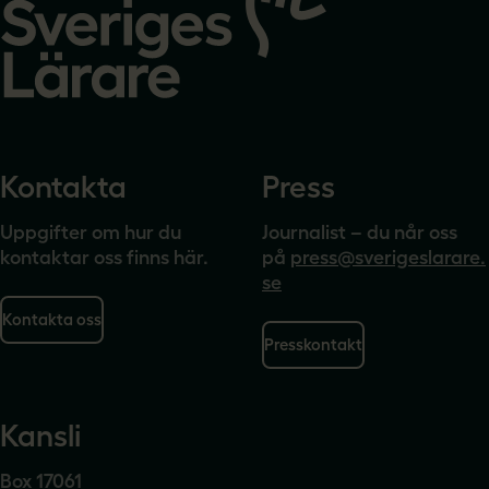
startsidan
Kontakta
Press
Uppgifter om hur du
Journalist – du når oss
kontaktar oss finns här.
på
press@sverigeslarare.
se
Kontakta oss
Presskontakt
Kansli
Box 17061