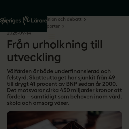
Start
Om oss
Opinion och debatt
Undersökningar & rapporter
2025-09-14
Från urholkning till
utveckling
Välfärden är både underfinansierad och
felstyrd. Skatteuttaget har sjunkit från 49
till drygt 41 procent av BNP sedan år 2000.
Det motsvarar cirka 450 miljarder kronor att
fördela – samtidigt som behoven inom vård,
skola och omsorg växer.