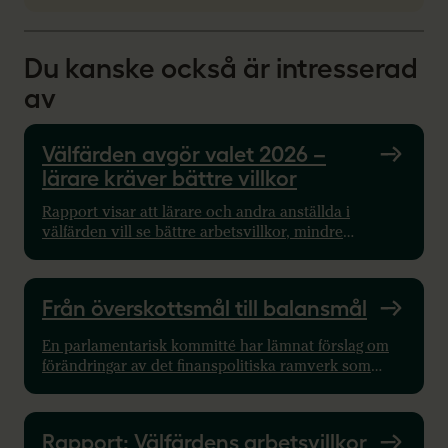
Du kanske också är intresserad
av
Välfärden avgör valet 2026 –
lärare kräver bättre villkor
Rapport visar att lärare och andra anställda i
välfärden vill se bättre arbetsvillkor, mindre
administration och mer resurser. Partiernas svar kan
bli avgörande i valet 2026.
Från överskottsmål till balansmål
En parlamentarisk kommitté har lämnat förslag om
förändringar av det finanspolitiska ramverk som
omgärdar statens budget. Sveriges Lärare tillstyrker,
som huvudalternativ, kommitténs förslag om ett
balansmål, givet att staten övergår till en modell med
Rapport: Välfärdens arbetsvillkor
lånefinansiering av statliga investeringar med långa