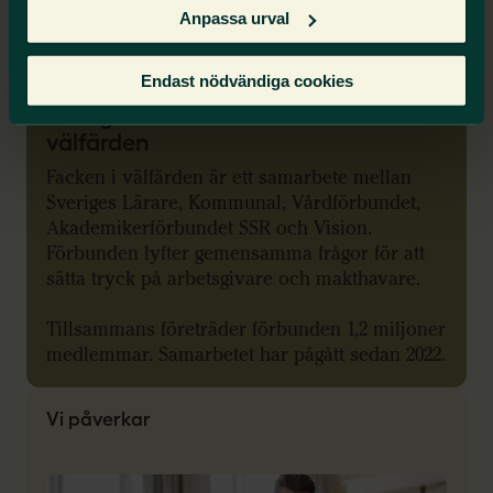
Välfärdsfacken: Det vill vi se i
Anpassa urval
höstbudgeten
Endast nödvändiga cookies
Sveriges Lärare är en del av Facken i
välfärden
Facken i välfärden är ett samarbete mellan
Sveriges Lärare, Kommunal, Vårdförbundet,
Akademikerförbundet SSR och Vision.
Förbunden lyfter gemensamma frågor för att
sätta tryck på arbetsgivare och makthavare.
Tillsammans företräder förbunden 1,2 miljoner
medlemmar. Samarbetet har pågått sedan 2022.
Vi påverkar