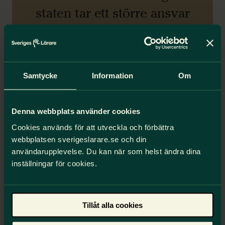
staten tar ett större ansvar
för välfärdens finansiering.”
Anna Olskog
Förbundsordförande, Sveriges Lärare
Samtycke
Information
Om
Medielänkar
Denna webbplats använder cookies
Debattartikel
Cookies används för att utveckla och förbättra
webbplatsen sverigeslarare.se och din
Välfärden kan bara räddas om staten
användarupplevelse. Du kan när som helst ändra dina
garanterar en långsiktig finansiering
inställningar för cookies.
Nyhetsartikel
Aftonbladet: Larmet – Alla har
urholkat välfärden
Tillåt alla cookies
Debattartikel