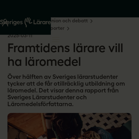
Start
Om oss
Opinion och debatt
Undersökningar & rapporter
2025-03-11
Framtidens lärare vill
ha läromedel
Över hälften av Sveriges lärarstudenter
tycker att de får otillräcklig utbildning om
läromedel. Det visar denna rapport från
Sveriges Lärarstudenter och
Läromedelsförfattarna.