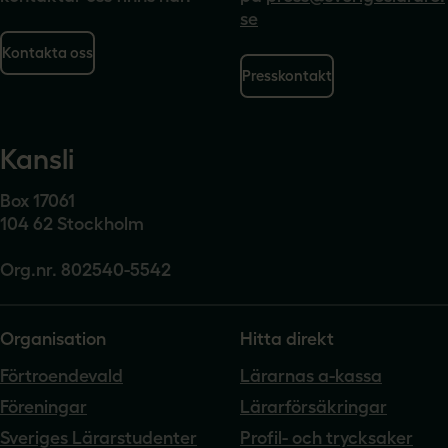
se
Kontakta oss
Presskontakt
Kansli
Box 17061
104 62 Stockholm
Org.nr. 802540-5542
Organisation
Hitta direkt
Förtroendevald
Lärarnas a-kassa
Föreningar
Lärarförsäkringar
Sveriges Lärarstudenter
Profil- och trycksaker