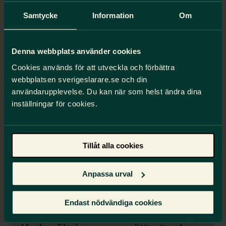
9 av 10 (91 %) vill välja läromedel till sin
Samtycke
Information
Om
undervisning, antingen självständigt eller
tillsammans med sina kollegor.
67 % av lärarstudenterna vill använda en
Denna webbplats använder cookies
kombination av tryckta och digitala läromedel.
Cookies används för att utveckla och förbättra
webbplatsen sverigeslarare.se och din
Vi påverkar
användarupplevelse. Du kan när som helst ändra dina
inställningar för cookies.
Tillåt alla cookies
Anpassa urval
Endast nödvändiga cookies