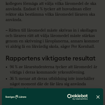
kollegors förmåga att välja vilka läromedel de ska
använda. Endast 4 % tycker att huvudman eller
rektor ska bestämma vilka läromedel läraren ska
använda.
– Rätten till läromedel måste skrivas in i skollagen
och lärares rätt att välja läromedel måste stärkas
genom en skrivning i läroplanerna, annars kommer
vi aldrig få en likvärdig skola, säger Per Kornhall.
Rapportens viktigaste resultat
94 % av lärarstudenterna tycker att läromedel är
viktiga i deras kommande yrkesutövning.
36 % menar att deras utbildning inte innehåller
något moment där de får lära sig använda
läromedel.
57 % tycker inte att de får tillräcklig utbildning
om läromedel.