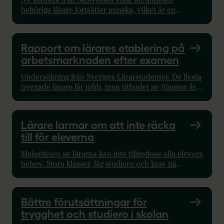
Ny statistik från Skolverket visar att andelen
behöriga lärare fortsätter minska, vilket är en
oroande utveckling för Sverige. Ta del av siffrorna
här.
Rapport om lärares etablering på
arbetsmarknaden efter examen
Undersökning från Sveriges Lärarstudenter. De flesta
nyexade lärare får jobb, men utbudet av tjänster är
begränsat och många undervisar i ämnen utan
behörighet.
Lärare larmar om att inte räcka
till för eleverna
Majoriteten av lärarna kan inte tillgodose alla elevers
behov. Stora klasser, låg studiero och krav på
halvklass kräver resurssatsning och statligt ansvar.
Bättre förutsättningar för
trygghet och studiero i skolan