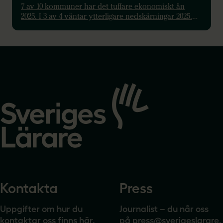
7 av 10 kommuner har det tuffare ekonomiskt än
2025. I 3 av 4 väntar ytterligare nedskärningar 2025.
Rapporten varnar för personalbortfall och
pedagogisk kris.
Gå
till
startsidan
Kontakta
Press
Uppgifter om hur du
Journalist – du når oss
kontaktar oss finns här.
på
press@sverigeslarare.