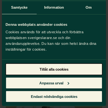
Samtycke
Information
Om
”Den här skolformen är
fantastisk när vi som
Denna webbplats använder cookies
pedagoger får tid och
Cookies används för att utveckla och förbättra
utrymme och resurser att
webbplatsen sverigeslarare.se och din
användarupplevelse. Du kan när som helst ändra dina
göra vårt jobb.”
inställningar för cookies.
,
Tillåt alla cookies
Folkhögskollärare
Anpassa urval
Endast nödvändiga cookies