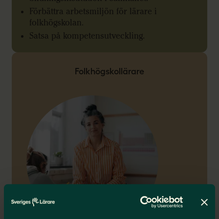
Förbättra arbetsmiljön för lärare i
folkhögskolan.
Satsa på kompetensutveckling.
Folkhögskollärare