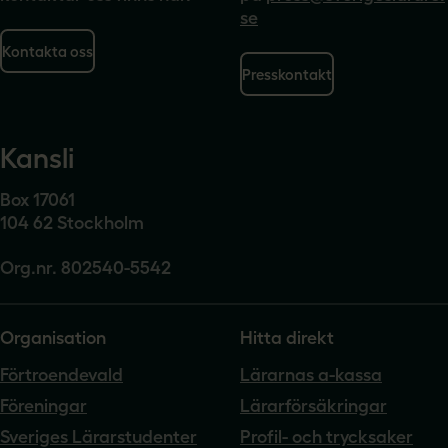
se
Kontakta oss
Presskontakt
Kansli
Box 17061
104 62 Stockholm
Org.nr. 802540-5542
Organisation
Hitta direkt
Förtroendevald
Lärarnas a-kassa
Föreningar
Lärarförsäkringar
Sveriges Lärarstudenter
Profil- och trycksaker