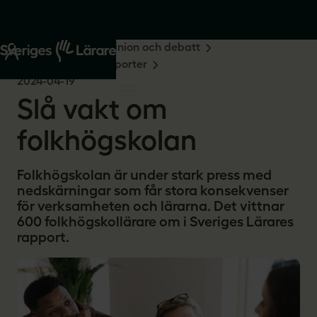
Start
Om oss
Opinion och debatt
Undersökningar & rapporter
2024-04-19
Slå vakt om
folkhögskolan
Folkhögskolan är under stark press med
nedskärningar som får stora konsekvenser
för verksamheten och lärarna. Det vittnar
600 folkhögskollärare om i Sveriges Lärares
rapport.