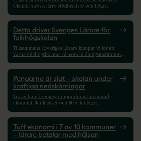
Ökande stress, färre stödinsatser och högre
belastning hotar skolans framtid. Lärare, barn och
elever drabbas.
Detta driver Sveriges Lärare för
folkhögskolan
Tillsammans i Sveriges Lärare kämpar vi för att
värna folkhögskolans roll som bildningsinstitution,
och för bättre arbetsvillkor och bättre arbetsmiljö.
Pengarna är slut – skolan under
kraftiga nedskärningar
Tre av fyra föreningar rapporterar försämrad
ekonomi, fler klasser och färre kollegor.
Undersökningen visar hur nedskärningarna hotar
kvalitet och likvärdighet.
Tuff ekonomi i 7 av 10 kommuner
– lärare betalar med hälsan