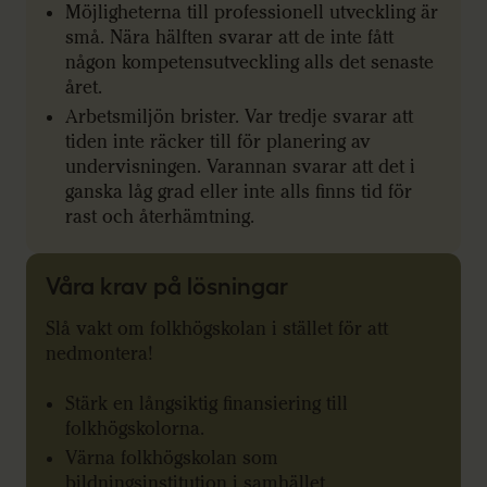
Möjligheterna till professionell utveckling är
små. Nära hälften svarar att de inte fått
någon kompetensutveckling alls det senaste
året.
Arbetsmiljön brister. Var tredje svarar att
tiden inte räcker till för planering av
undervisningen. Varannan svarar att det i
ganska låg grad eller inte alls finns tid för
rast och återhämtning.
Våra krav på lösningar
Slå vakt om folkhögskolan i stället för att
nedmontera!
Stärk en långsiktig finansiering till
folkhögskolorna.
Värna folkhögskolan som
bildningsinstitution i samhället.