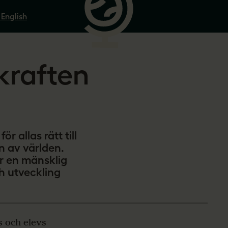
 English
kraften
r allas rätt till
en av världen.
är en mänsklig
ch utveckling
s och elevs