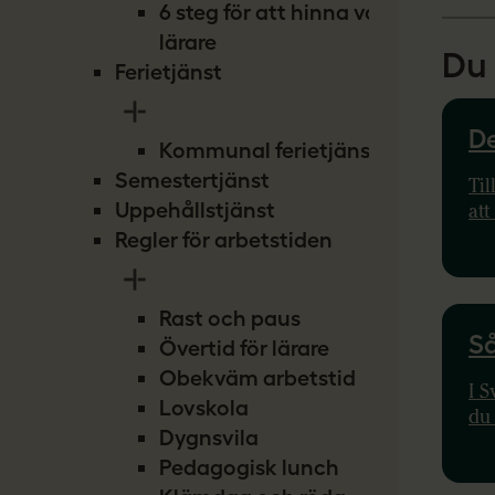
6 steg för att hinna vara
lärare
Du 
Ferietjänst
De
Kommunal ferietjänst
Semestertjänst
Til
Uppehållstjänst
att
stu
Regler för arbetstiden
sam
me
Rast och paus
Så
Övertid för lärare
Obekväm arbetstid
I S
Lovskola
du 
Dygnsvila
ska
Pedagogisk lunch