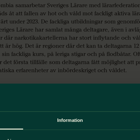
ombia samarbetar Sveriges Lärare med lärarfederati
äds åt att fallen av hot och våld mot fackligt aktiva lä
ärt under 2023. De fackliga utbildningar som genomf
eriges Lärare har samlat många deltagare, även i avl
er där narkotikakartellerna har stort inflytande och v
att är hög. Det är regioner där det kan ta deltagarna 12
ll sin fackliga kurs, på leriga stigar och på flodbåtar. O
 det första tillfälle som deltagarna fått möjlighet att 
tiska erfarenheter av inbördeskriget och våldet.
ika, Latinamerika och Filippinerna driver nätverk av kv
veriges Lärare samarbetar med, att deras länder ska r
ntion 190 mot trakasserier och våld på arbetsplatsen
åld mot dem som arbetar i skolan drabbar särskilt kv
ntionen tar också upp hur våld i hemmet hindrar m
Information
att arbeta. I höst fick vi glada segerrop från kvinnonät
inerna. De ville bara berätta att deras arbete bidragit t