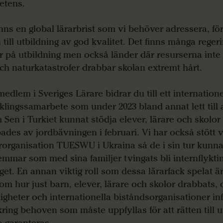
etens.
inns en global lärarbrist som vi behöver adressera, för
n till utbildning av god kvalitet. Det finns många rege
r på utbildning men också länder där resurserna inte
och naturkatastrofer drabbar skolan extremt hårt.
edlem i Sveriges Lärare bidrar du till ett internationel
klingssamarbete som under 2023 bland annat lett till a
m Sen i Turkiet kunnat stödja elever, lärare och skolo
ades av jordbävningen i februari. Vi har också stött 
rorganisation TUESWU i Ukraina så de i sin tur kunna
mmar som med sina familjer tvingats bli internflykti
iget. En annan viktig roll som dessa lärarfack spelat ä
 om hur just barn, elever, lärare och skolor drabbats, 
gheter och internationella biståndsorganisationer in
kring behoven som måste uppfyllas för att rätten till u