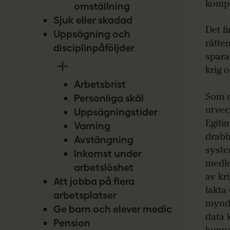
komp
omställning
Sjuk eller skadad
Det f
Uppsägning och
rätte
disciplinpåföljder
spara
krig 
Arbetsbrist
Som m
Personliga skäl
utvec
Uppsägningstider
Egiti
Varning
drabb
Avstängning
syste
Inkomst under
medle
arbetslöshet
av kr
Att jobba på flera
fakta
arbetsplatser
myndi
Ge barn och elever medicin
data 
Pension