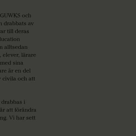
T, GUWKS och
m drabbats av
r till deras
ducation
om alltsedan
 elever, lärare
t med sina
are är en del
civila och att
 drabbas i
år att förändra
ng. Vi har sett