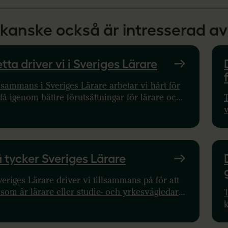
kanske också är intresserad av
tta driver vi i Sveriges Lärare
lsammans i Sveriges Lärare arbetar vi hårt för
 få igenom bättre förutsättningar för lärare och
T
die- och yrkesvägledare. I vår politik
manfattas våra mål för att göra våra
b
dlemmars yrkesliv bättre.
o
 tycker Sveriges Lärare
veriges Lärare driver vi tillsammans på för att
som är lärare eller studie- och yrkesvägledare
T
 få rätt förutsättningar. Läs våra krav!
d