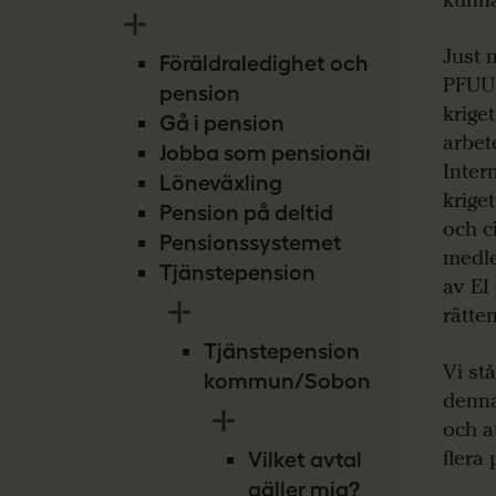
kunna
Just 
Föräldraledighet och
PFUUP
pension
krige
Gå i pension
arbet
Jobba som pensionär
Inter
Löneväxling
krige
Pension på deltid
och c
Pensionssystemet
medle
Tjänstepension
av EI
rätte
Tjänstepension
Vi st
kommun/Sobona
denna
och at
flera
Vilket avtal
gäller mig?