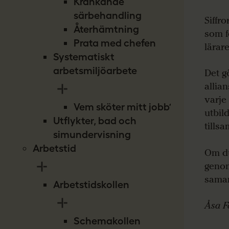
Kränkande
särbehandling
Siffr
Återhämtning
som f
Prata med chefen
lärare
Systematiskt
arbetsmiljöarbete
Det g
allia
varje 
Vem sköter mitt jobb?
utbil
Utflykter, bad och
tills
simundervisning
Arbetstid
Om du 
genom
samar
Arbetstidskollen
Åsa F
Schemakollen