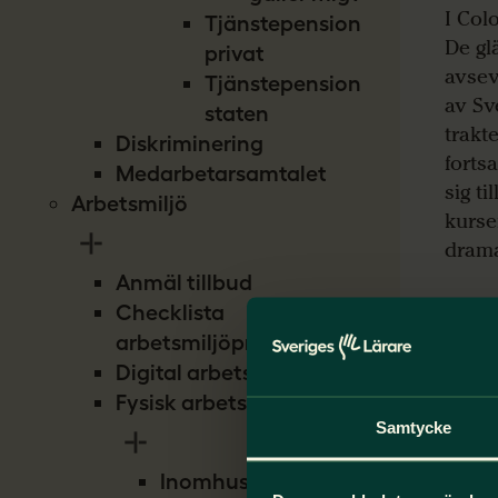
I Col
Tjänstepension
De gl
privat
avsev
Tjänstepension
av Sv
staten
trakt
Diskriminering
forts
Medarbetarsamtalet
sig ti
Arbetsmiljö
kurser
drama
Anmäl tillbud
I Afr
Checklista
som S
arbetsmiljöproblem
konve
Digital arbetsmiljö
och v
Fysisk arbetsmiljö
Konve
Samtycke
från 
Filipp
Inomhusmiljö