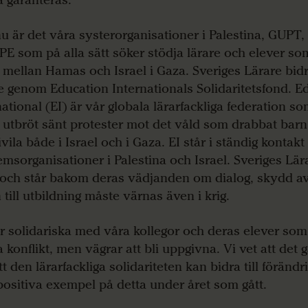
 garanteras.
nu är det våra systerorganisationer i Palestina, GUP
E som på alla sätt söker stödja lärare och elever so
t mellan Hamas och Israel i Gaza. Sveriges Lärare bidra
e genom Education Internationals Solidaritetsfond. E
national (EI) är vår globala lärarfackliga federation s
t utbröt sänt protester mot det våld som drabbat barn,
ivila både i Israel och i Gaza. EI står i ständig kontak
msorganisationer i Palestina och Israel. Sveriges Lär
 och står bakom deras vädjanden om dialog, skydd av 
n till utbildning måste värnas även i krig.
år solidariska med våra kollegor och deras elever som
 konflikt, men vägrar att bli uppgivna. Vi vet att det g
t den lärarfackliga solidariteten kan bidra till förändri
 positiva exempel på detta under året som gått.