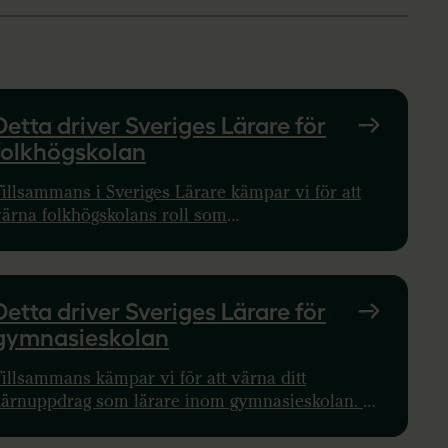
Detta driver Sveriges Lärare för
folkhögskolan
illsammans i Sveriges Lärare kämpar vi för att
värna folkhögskolans roll som
ildningsinstitution, och för bättre arbetsvillkor
ch bättre arbetsmiljö.
Detta driver Sveriges Lärare för
gymnasieskolan
illsammans kämpar vi för att värna ditt
kärnuppdrag som lärare inom gymnasieskolan. Vi
river bland annat en nationell reglering av
undervisningstid och minskad dokumentation.