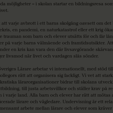
ida möjligheter – i skolan startar en bildningsresa som
ivet.
t att varje avbrott i ett barns skolgång oavsett om det
jekris, en pandemi, en naturkatastrof eller ett krig ök
e trauman som barn och elever utsätts för och får lå
ter på varje barns välmående och framtidsutsikter. Att 
under en kris kan vara den där livsavgörande skärvan
er livsmod när livet och vardagen slås sönder.
veriges Lärare arbetar vi internationellt, med stöd til
ollegors rätt att organisera sig fackligt. Vi vet att stark
ratiska lärarorganisationer bidrar till skolans utveckli
tbildning, till justa arbetsvillkor och ställer krav på re
n i varje land. Alla barn och elever har rätt att mötas
ficerade lärare och vägledare. Undervisning är ett rel
emensamt arbete mellan lärare och elever som kräver t