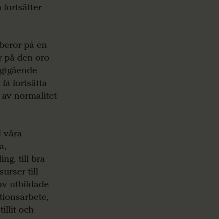
 fortsätter
 beror på en
ar på den oro
ngtgående
få fortsätta
 av normalitet
l våra
a,
ng, till bra
surser till
 av utbildade
ationsarbete,
illit och