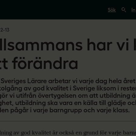
S
ö
In
k
p
å
2-13
s
v
illsammans har vi 
e
r
i
g
tt förändra
e
s
l
ä
veriges Lärare arbetar vi varje dag hela året fö
r
a
olgång av god kvalitet i Sverige liksom i rest
r
gör vi utifrån övertygelsen om att utbildning 
e
ghet, utbildning ska vara en källa till glädje o
.
s
den pågår i varje barngrupp och varje klass.
e
dning av god kvalitet är också en grund för varje barn