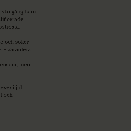
n skolgång barn
lificerade
sströsta.
de och söker
k – garantera
n ensam, men
ever i jul
f och