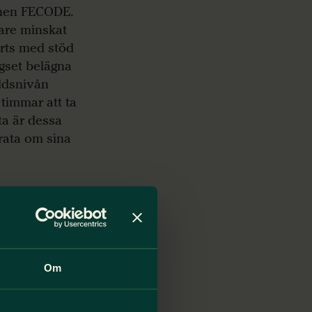
onen FECODE.
rare minskat
örts med stöd
ägset belägna
åldsnivån
 timmar att ta
fta är dessa
prata om sina
innliga lärare
atificera ILOs
. Trakasserier
innor.
ånga kvinnor
Om
verket i
ill att