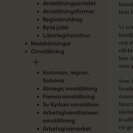
Anställningsavtalet
framt
Anställningsformer
hela l
Registerutdrag
Vi ve
Byta jobb
famil
Lärarlegitimation
och d
Nedskärningar
effek
Omställning
lära 
som g
Kommun, region,
Sobona
Som S
Almega omställning
lärark
demok
Fremia omställning
läraru
Sv Kyrkan omställning
skola
Arbetsgivaralliansen
kvali
omställning
ett g
Arbetsgivarverket