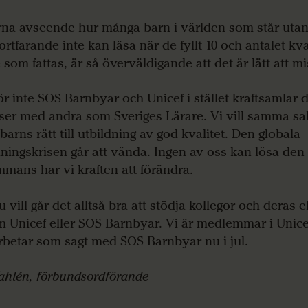
orna avseende hur många barn i världen som står uta
ortfarande inte kan läsa när de fyllt 10 och antalet kva
 som fattas, är så överväldigande att det är lätt att mi
ör inte SOS Barnbyar och Unicef i stället kraftsamlar 
nser med andra som Sveriges Lärare. Vi vill samma sa
barns rätt till utbildning av god kvalitet. Den globala
dningskrisen går att vända. Ingen av oss kan lösa de
ammans har vi kraften att förändra.
vill går det alltså bra att stödja kollegor och deras el
 Unicef eller SOS Barnbyar. Vi är medlemmar i Unice
betar som sagt med SOS Barnbyar nu i jul.
ahlén, förbundsordförande