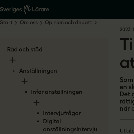
Start
Om oss
Opinion och debatt
2023-1
T
Råd och stöd
a
Anställningen
Som S
en sk
Inför anställningen
Det 
rätti
när 
Intervjufrågor
Digital
anställningsintervju
Utbil