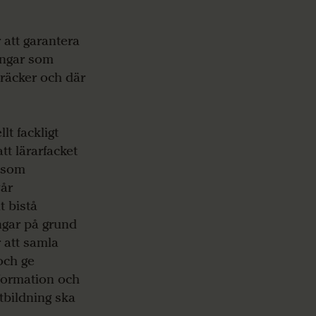
 att garantera
ringar som
 räcker och där
lt fackligt
tt lärarfacket
r som
vår
t bistå
ngar på grund
r att samla
och ge
formation och
tbildning ska