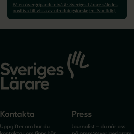
På en övergripande nivå är Sveriges Lärare således
positiva till vissa av utredningsförslagen. Samtidigt
ser vi att förslagen på detaljnivå ter sig mer
problematiska. Om utredningens förslag genomförs i
sin helhet riskerar vi att få en ännu mer
fragmentiserad gymnasieskola.
Gå
till
startsidan
Kontakta
Press
Uppgifter om hur du
Journalist – du når oss
kontaktar oss finns här.
på
press@sverigeslarare.