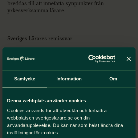
breddas till att innefatta synpunkter från
yrkesverksamma lärare.
Sveriges Lärares remissvar
Skolverkets förslag
Ansvarig utredare: Mats Andersson
Samtycke
Information
Om
Du kanske också är intresserad
av
Denna webbplats använder cookies
Cookies används för att utveckla och förbättra
webbplatsen sverigeslarare.se och din
Lärare ges orimliga
användarupplevelse. Du kan när som helst ändra dina
förutsättningar för sitt uppdrag
inställningar för cookies.
Åtta av tio lärare har hög arbetsbelastning, nio av tio