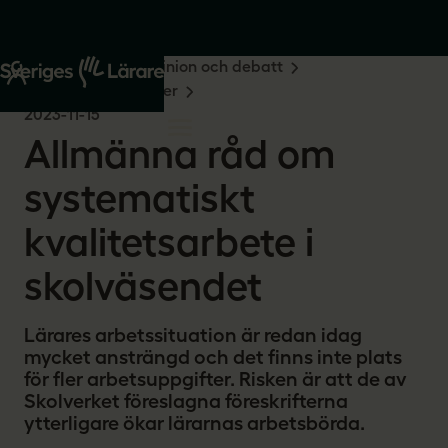
Start
Om oss
Opinion och debatt
Remissvar och skrivelser
2023-11-15
Allmänna råd om
systematiskt
kvalitetsarbete i
skolväsendet
Lärares arbetssituation är redan idag
mycket ansträngd och det finns inte plats
för fler arbetsuppgifter. Risken är att de av
Skolverket föreslagna föreskrifterna
ytterligare ökar lärarnas arbetsbörda.