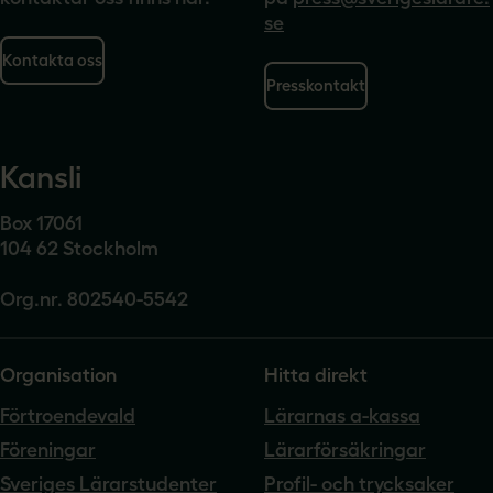
se
Kontakta oss
Presskontakt
Kansli
Box 17061
104 62 Stockholm
Org.nr. 802540-5542
Organisation
Hitta direkt
Förtroendevald
Lärarnas a-kassa
Föreningar
Lärarförsäkringar
Sveriges Lärarstudenter
Profil- och trycksaker