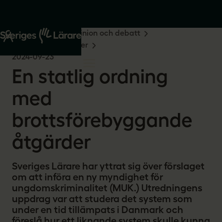
Start
Om oss
Opinion och debatt
Remissvar och skrivelser
2024-09-23
En statlig ordning
med
brottsförebyggande
åtgärder
Sveriges Lärare har yttrat sig över förslaget
om att införa en ny myndighet för
ungdomskriminalitet (MUK.) Utredningens
uppdrag var att studera det system som
under en tid tillämpats i Danmark och
föreslå hur ett liknande system skulle kunna