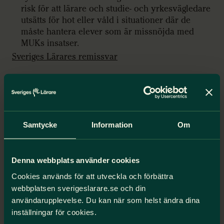
risk för att lärare och studie- och yrkesvägledare
utsätts för hot eller våld i situationer där de
måste hantera elever som är missnöjda med
MUKs insatser.
Sveriges Lärares remissvar
Ansvarig utredare: Jennie Rosengren
Samtycke
Information
Om
Du kanske också är intresserad
Denna webbplats använder cookies
av
Cookies används för att utveckla och förbättra
webbplatsen sverigeslarare.se och din
Kriminalvårdens skolverksamhet
användarupplevelse. Du kan när som helst ändra dina
för barn och unga
inställningar för cookies.