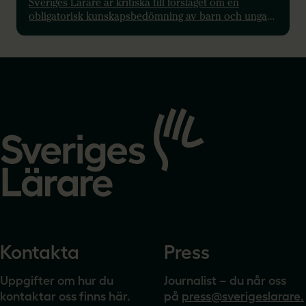
Sveriges Lärare är kritiska till förslaget om en
obligatorisk kunskapsbedömning av barn och unga i
samhällsvård så som det är formulerat i betänkandet
men ställer sig positiva till andra förslag i
utredningen.
Gå
till
startsidan
Kontakta
Press
Uppgifter om hur du
Journalist – du når oss
kontaktar oss finns här.
på
press@sverigeslarare.