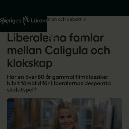
Start
Om oss
Opinion och debatt
2025-10-30
Liberalerna famlar
mellan Caligula och
klokskap
Har en över 80 år gammal filmklassiker
blivit förebild för Liberalernas desperata
skolutspel?