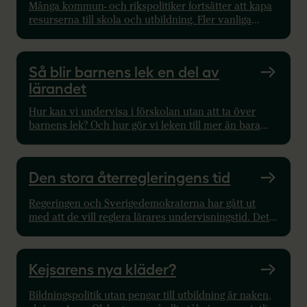
Många kommun- och rikspolitiker fortsätter att kapa
resurserna till skola och utbildning. Fler vanliga
väljare måste vinnas till motståndsrörelsen mot
nedskärningspolitiken.
Så blir barnens lek en del av
lärandet
Hur kan vi undervisa i förskolan utan att ta över
barnens lek? Och hur gör vi leken till mer än bara
något vi ”låter finnas kvar”? I den här föreläsningen
ger Niklas Pramling svaren.
Den stora återregleringens tid
Regeringen och Sverigedemokraterna har gått ut
med att de vill reglera lärares undervisningstid. Det
är mycket välkommet. En reglering av
undervisningstiden innebär ungefär att det är på
förhand bestämt hur många lektioner en lärare ska
Kejsarens nya kläder?
ha. Ett sådant tak ska leda till att lektioner hinner
planeras och förberedas, något som knappt finns
Bildningspolitik utan pengar till utbildning är naken,
idag.