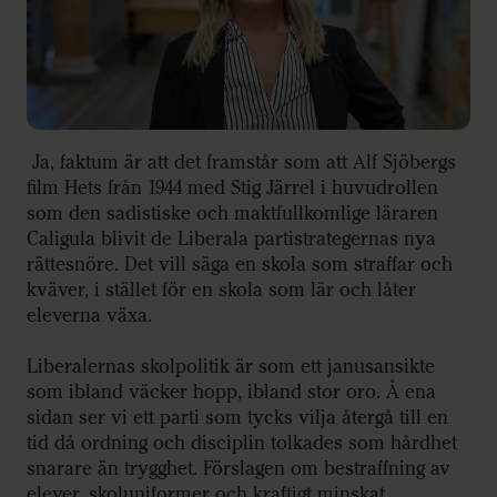
Ja, faktum är att det framstår som att Alf Sjöbergs
film Hets från 1944 med Stig Järrel i huvudrollen
som den sadistiske och maktfullkomlige läraren
Caligula blivit de Liberala partistrategernas nya
rättesnöre. Det vill säga en skola som straffar och
kväver, i stället för en skola som lär och låter
eleverna växa.
Liberalernas skolpolitik är som ett janusansikte
som ibland väcker hopp, ibland stor oro. Å ena
sidan ser vi ett parti som tycks vilja återgå till en
tid då ordning och disciplin tolkades som hårdhet
snarare än trygghet. Förslagen om bestraffning av
elever, skoluniformer och kraftigt minskat