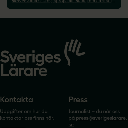
skriver Anna Olskog, apropå allt ståhej om en statlig
kulturkanon.
Gå
till
startsidan
Kontakta
Press
Uppgifter om hur du
Journalist – du når oss
kontaktar oss finns här.
på
press@sverigeslarare.
se