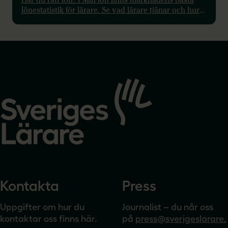
Har du rätt lön? I Min lön finns marknadens bästa
lönestatistik för lärare. Se vad lärare tjänar och hur
bra olika arbetsgivare betalar.
Gå
till
startsidan
Kontakta
Press
Uppgifter om hur du
Journalist – du når oss
kontaktar oss finns här.
på
press@sverigeslarare.