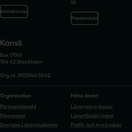
se
Kontakta oss
Presskontakt
Kansli
Box 17061
104 62 Stockholm
Org.nr. 802540-5542
Organisation
Hitta direkt
Förtroendevald
Lärarnas a-kassa
Föreningar
Lärarförsäkringar
Sveriges Lärarstudenter
Profil- och trycksaker