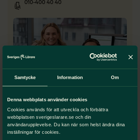
010-400 40 40
Samtycke
Information
Om
Öppettider i sommar hos Lärarlinjen
Denna webbplats använder cookies
Vecka 27–31
Cookies används för att utveckla och förbättra
Öppet vardagar 09.00–12.00
webbplatsen sverigeslarare.se och din
Vecka 32
användarupplevelse. Du kan när som helst ändra dina
Växeln och frågor om medlemskapet: vardagar
inställningar för cookies.
09.00–12.00