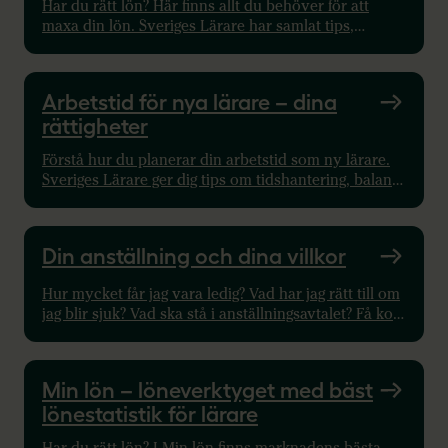
Har du rätt lön? Här finns allt du behöver för att
maxa din lön. Sveriges Lärare har samlat tips,
checklistor, rådgivning och lönestatistik.
Arbetstid för nya lärare – dina
rättigheter
Förstå hur du planerar din arbetstid som ny lärare.
Sveriges Lärare ger dig tips om tidshantering, balans
mellan arbete och fritid, och mycket mer.
Din anställning och dina villkor
Hur mycket får jag vara ledig? Vad har jag rätt till om
jag blir sjuk? Vad ska stå i anställningsavtalet? Få koll
på dina rättigheter.
Min lön – löneverktyget med bäst
lönestatistik för lärare