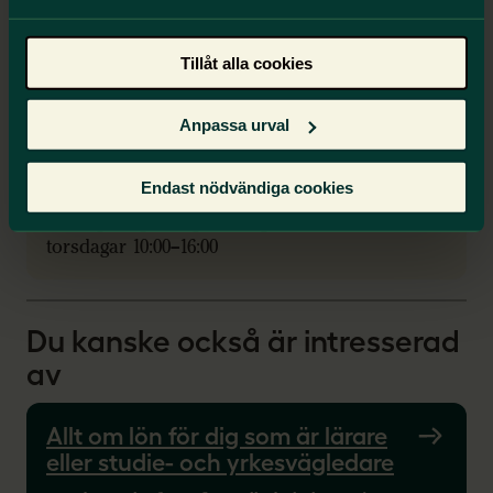
Facklig rådgivning: vardagar 09.00–16.00, utom
Tillåt alla cookies
torsdagar 10:00–16:00
Vecka 33
(ordinarie)
Anpassa urval
Växeln och frågor om medlemskapet: vardagar
09.00–15.00, utom torsdagar 09:00–12:00
Endast nödvändiga cookies
Facklig rådgivning: vardagar 09.00–16.00, utom
torsdagar 10:00–16:00
Du kanske också är intresserad
av
Allt om lön för dig som är lärare
eller studie- och yrkesvägledare