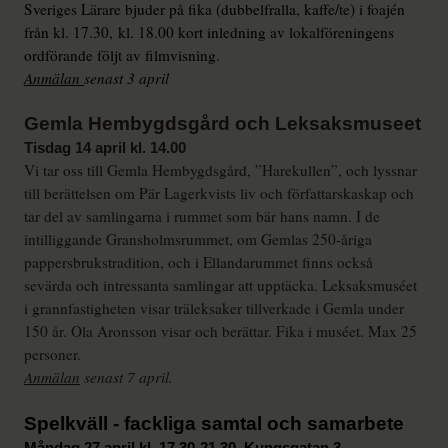
Sveriges Lärare bjuder på fika (dubbelfralla, kaffe/te) i foajén
från kl. 17.30,
kl. 18.00 kort inledning av lokalföreningens
ordförande följt av filmvisning.
Anmälan
senast 3 april
Gemla Hembygdsgård och Leksaksmus
e
et
Tisdag 14 april kl. 14.00
Vi tar oss till
Gemla Hembygdsgård, ”Harekullen”, och lyssnar
till berättelsen om Pär Lagerkvists liv och författarskaskap
och
tar del av samlingarna i rummet som bär hans namn. I de
intilliggande Gransholmsrummet, om Gemlas 250-åriga
pappersbrukstradition, och i Ellandarummet finns också
sevärda och intressanta samlingar att upptäcka. Leksaksmuséet
i grannfastigheten visar träleksaker tillverkade i Gemla under
150 år. Ola Aronsson visar och berättar. Fika i muséet. Max 25
personer.
Anmälan
senast 7 april.
Spelkväll - fackliga samtal och samarbete
Måndag 27 april kl. 17.30-21.30, Kungsgatan 3