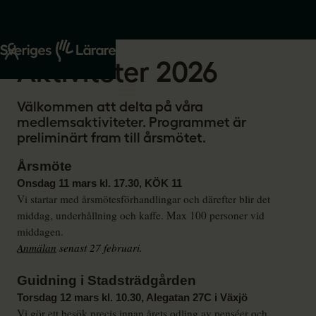
Start
Om oss
Aktiviteter 2026
Välkommen att delta på våra
medlemsaktiviteter. Programmet är
preliminärt fram till årsmötet.
Årsmöte
Onsdag 11 mars kl. 17.30, KÖK 11
Vi startar med årsmötesförhandlingar och därefter blir det
middag, underhållning och kaffe. Max 100 personer vid
middagen.
Anmälan
senast 27 februari.
Guidning i Stadsträdgården
Torsdag 12 mars kl. 10.30, Alegatan 27C i Växjö
Vi gör ett besök precis innan årets odling av penséer och