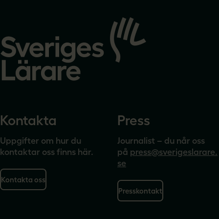
Gå
till
startsidan
Kontakta
Press
Uppgifter om hur du
Journalist – du når oss
kontaktar oss finns här.
på
press@sverigeslarare.
se
Kontakta oss
Presskontakt